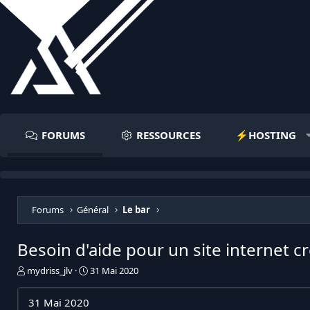
FORUMS
RESSOURCES
⚡️HOSTING
Forums
Général
Le bar
Besoin d'aide pour un site internet c
I
D
mydriss_jlv
31 Mai 2020
n
a
i
t
31 Mai 2020
t
e