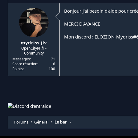
i
d
a
e
Bonjour j'ai besoin d'aide pour cr
t
d
e
é
MERCI D'AVANCE
u
b
r
u
Mon discord : ELOZION-Mydriss#
d
t
mydriss_jlv
e
OpenCityRP.fr -
l
Community
a
Messages
71
d
Score réaction
6
i
Points
100
s
c
u
s
s
i
o
n
Forums
Général
Le bar