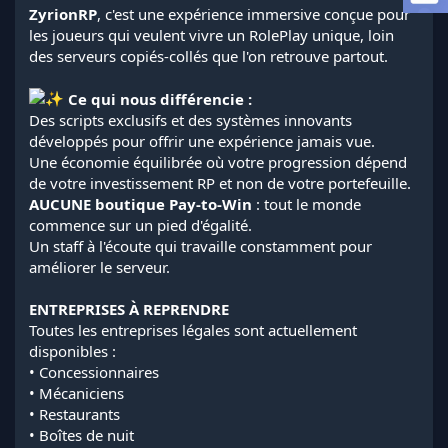
a
ZyrionRP
, c'est une expérience immersive conçue pour
d
les joueurs qui veulent vivre un RolePlay unique, loin
i
des serveurs copiés-collés que l'on retrouve partout.
s
c
u
Ce qui nous différencie :
s
Des scripts exclusifs et des systèmes innovants
s
développés pour offrir une expérience jamais vue.
i
Une économie équilibrée où votre progression dépend
o
de votre investissement RP et non de votre portefeuille.
n
AUCUNE boutique Pay-to-Win
: tout le monde
commence sur un pied d'égalité.
Un staff à l'écoute qui travaille constamment pour
améliorer le serveur.
ENTREPRISES À REPRENDRE
Toutes les entreprises légales sont actuellement
disponibles :
• Concessionnaires
• Mécaniciens
• Restaurants
• Boîtes de nuit