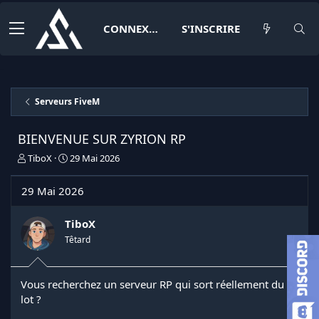
CONNEXION
S'INSCRIRE
Serveurs FiveM
BIENVENUE SUR ZYRION RP
I
D
TiboX
29 Mai 2026
n
a
i
t
29 Mai 2026
t
e
i
d
a
e
TiboX
t
d
Têtard
e
é
u
b
r
u
Vous recherchez un serveur RP qui sort réellement du
d
t
lot ?
e
l