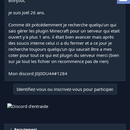
Bonjour,
d
t
e
l
je suis Joël 26 ans.
a
d
Comme dit précédemment je recherche quelqu'un qui
i
sais gérer les plugin Minecraft pour un serveur qui etait
s
ouvert y'a plus 1 ans. il était bien avancer mais après
c
des soucis interne celui ci a du fermer et a ce jour je
u
s
recherche toujours quelqu'un qui saurait être a mes
s
coter pour tout ce qui est plugin du serveur merci (bien
i
sur jai tout les fichier on recommence pas de rien)
o
n
Mon discord J0J0DU44#1284
Identifiez-vous ou inscrivez-vous pour participer.
Recrutement