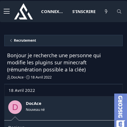
CONNEXION
S'INSCRIRE
Recrutement
Bonjour je recherche une personne qui
modifie les plugins sur minecraft
(rémunération possible a la clée)
I
D
DocAce
18 Avril 2022
n
a
i
t
18 Avril 2022
t
e
i
d
a
e
DocAce
D
t
d
Nouveau né
e
é
u
b
r
u