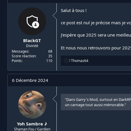
i
d
a
e
Salut à tous !
t
d
e
é
ce post est nul je précise mais je v
u
b
r
u
J’espère que 2025 sera une meille
d
t
BlackGT
e
Divinité
l
Et nous nous retrouvons pour 2025
a
Messages
68
Score réaction
35
d
R
! Thomas64
Points
110
i
é
s
a
c
c
u
t
6 Décembre 2024
s
i
s
o
n
i
s
o
"Dans Garry's Mod, surtout en DarkRP, 
:
n
un carnage tout aussi mémorable."
Yoh Sambre ♪
Shaman Fou / Gardien