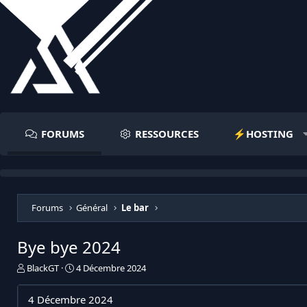
FORUMS
RESSOURCES
⚡️HOSTING
Forums
Général
Le bar
Bye bye 2024
I
D
BlackGT
4 Décembre 2024
n
a
i
t
4 Décembre 2024
t
e