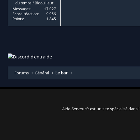
du temps / Bidouilleur
Messages
17 027
Score réaction
9 956
Points
1 845
Forums
Général
Le bar
Aide-Serveur.fr est un site spécialisé dans