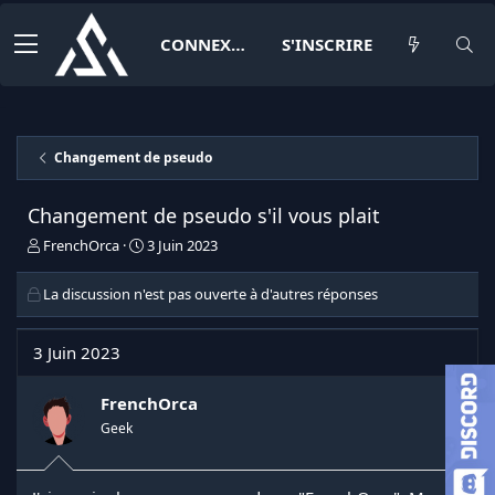
CONNEXION
S'INSCRIRE
Changement de pseudo
Changement de pseudo s'il vous plait
I
D
FrenchOrca
3 Juin 2023
n
a
i
t
La discussion n'est pas ouverte à d'autres réponses
t
e
i
d
a
e
3 Juin 2023
t
d
e
é
FrenchOrca
u
b
r
u
Geek
d
t
e
l