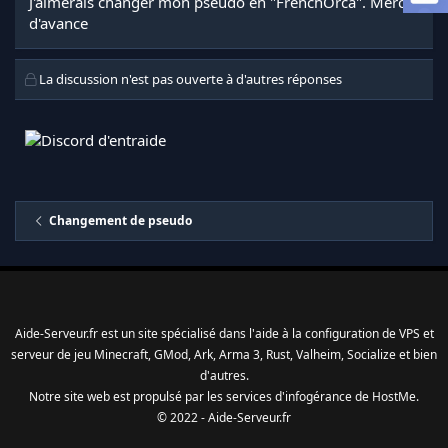
J'aimerais changer mon pseudo en "FrenchOrca". Merci
a
d'avance
d
i
s
La discussion n'est pas ouverte à d'autres réponses
c
u
s
s
i
o
n
Changement de pseudo
Aide-Serveur.fr est un site spécialisé dans l'aide à la configuration de VPS et
serveur de jeu Minecraft, GMod, Ark, Arma 3, Rust, Valheim, Socialize et bien
d'autres.
Notre site web est propulsé par les services d'
infogérance
de
HostMe
.
© 2022 - Aide-Serveur.fr