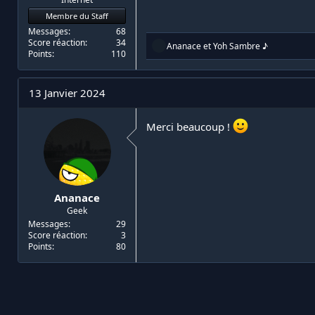
Membre du Staff
Messages
68
Score réaction
34
R
Ananace
et
Yoh Sambre ♪
Points
110
é
a
c
t
13 Janvier 2024
i
o
n
Merci beaucoup !
s
:
Ananace
Geek
Messages
29
Score réaction
3
Points
80