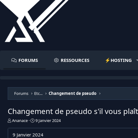
FORUMS
RESSOURCES
⚡️HOSTING
Forums
Etc...
Changement de pseudo
Changement de pseudo s'il vous plaît
I
D
Ananace
9 Janvier 2024
n
a
i
t
9 Janvier 2024
t
e