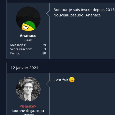
i
d
a
e
Bonjour je suis inscrit depuis 2015
t
d
Nouveau pseudo: Ananace
e
é
u
b
r
u
d
t
Ananace
e
Geek
l
a
Messages
29
Score réaction
3
d
Points
80
i
s
c
12 Janvier 2024
u
s
s
C'est fait
i
o
n
<Blasto>
Faucheur de gazon sur
Internet