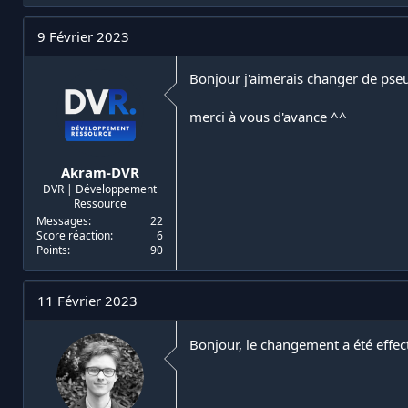
i
d
a
e
9 Février 2023
t
d
e
é
Bonjour j'aimerais changer de pse
u
b
r
u
d
t
merci à vous d'avance ^^
e
l
a
Akram-DVR
d
DVR | Développement
i
Ressource
s
Messages
22
c
Score réaction
6
u
Points
90
s
s
i
11 Février 2023
o
n
Bonjour, le changement a été effe