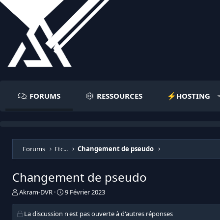
FORUMS
RESSOURCES
⚡️HOSTING
Forums
Etc...
Changement de pseudo
Changement de pseudo
I
D
Akram-DVR
9 Février 2023
n
a
i
t
La discussion n'est pas ouverte à d'autres réponses
t
e