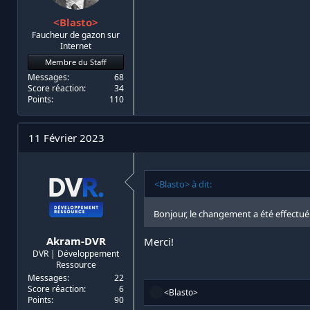
<Blasto>
Faucheur de gazon sur
Internet
Membre du Staff
Messages
68
Score réaction
34
Points
110
11 Février 2023
<Blasto> à dit:
Bonjour, le changement a été effectu
Akram-DVR
Merci!
DVR | Développement
Ressource
Messages
22
Score réaction
6
R
<Blasto>
Points
90
é