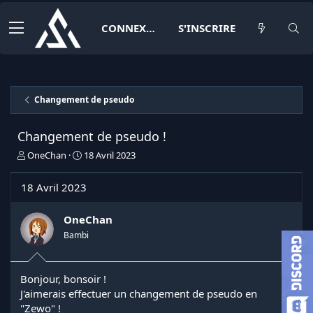
CONNEXION
S'INSCRIRE
Changement de pseudo
Changement de pseudo !
I
D
OneChan
18 Avril 2023
n
a
i
t
18 Avril 2023
t
e
i
d
a
e
OneChan
t
d
Bambi
e
é
u
b
r
u
Bonjour, bonsoir !
d
t
J'aimerais effectuer un changement de pseudo en
e
l
"Zewo" !