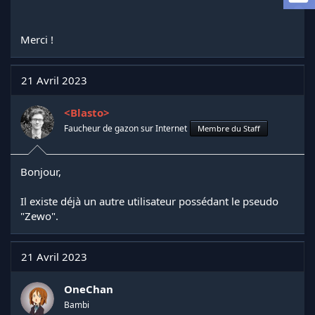
a
d
i
Merci !
s
c
u
21 Avril 2023
s
s
i
<Blasto>
o
Faucheur de gazon sur Internet
Membre du Staff
n
Bonjour,
Il existe déjà un autre utilisateur possédant le pseudo
"Zewo".
21 Avril 2023
OneChan
Bambi