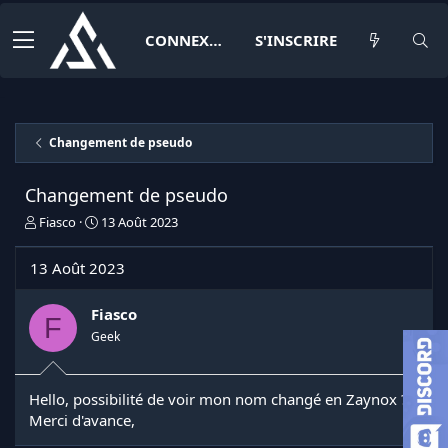
CONNEXION
S'INSCRIRE
Changement de pseudo
Changement de pseudo
I
D
Fiasco
13 Août 2023
n
a
i
t
13 Août 2023
t
e
i
d
a
e
Fiasco
F
t
d
Geek
e
é
u
b
r
u
Hello, possibilité de voir mon nom changé en Zaynox ?
d
t
Merci d'avance,
e
l