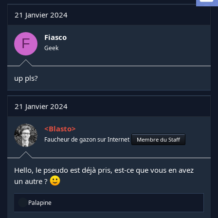
a
d
21 Janvier 2024
i
s
Fiasco
c
F
u
Geek
s
s
i
up pls?
o
n
21 Janvier 2024
<Blasto>
Faucheur de gazon sur Internet
Membre du Staff
Hello, le pseudo est déjà pris, est-ce que vous en avez
un autre ?
R
Palapine
é
a