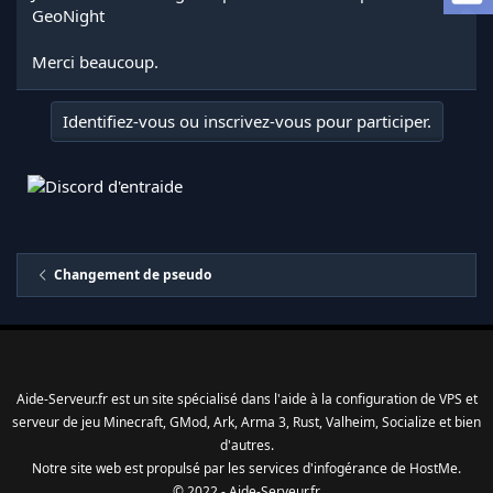
a
GeoNight
d
i
Merci beaucoup.
s
c
u
Identifiez-vous ou inscrivez-vous pour participer.
s
s
i
o
n
Changement de pseudo
Aide-Serveur.fr est un site spécialisé dans l'aide à la configuration de VPS et
serveur de jeu Minecraft, GMod, Ark, Arma 3, Rust, Valheim, Socialize et bien
d'autres.
Notre site web est propulsé par les services d'
infogérance
de
HostMe
.
© 2022 - Aide-Serveur.fr