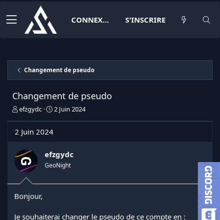
CONNEXION
S'INSCRIRE
Changement de pseudo
Changement de pseudo
I
D
efzgydc
2 Juin 2024
n
a
i
t
2 Juin 2024
t
e
i
d
a
e
efzgydc
t
d
GeoNight
e
é
u
b
r
u
Bonjour,
d
t
e
l
Je souhaiterai changer le pseudo de ce compte en :