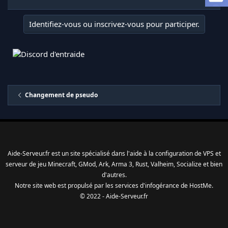
a
d
i
Identifiez-vous ou inscrivez-vous pour participer.
s
c
u
s
s
i
o
Changement de pseudo
n
Aide-Serveur.fr est un site spécialisé dans l'aide à la configuration de VPS et
serveur de jeu Minecraft, GMod, Ark, Arma 3, Rust, Valheim, Socialize et bien
d'autres.
Notre site web est propulsé par les services d'
infogérance
de
HostMe
.
© 2022 - Aide-Serveur.fr