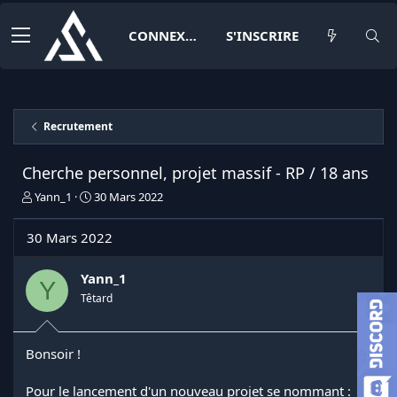
CONNEXION
S'INSCRIRE
Recrutement
Cherche personnel, projet massif - RP / 18 ans
I
D
Yann_1
30 Mars 2022
n
a
i
t
30 Mars 2022
t
e
i
d
a
e
Yann_1
Y
t
d
Têtard
e
é
u
b
r
u
Bonsoir !
d
t
e
l
Pour le lancement d'un nouveau projet se nommant :