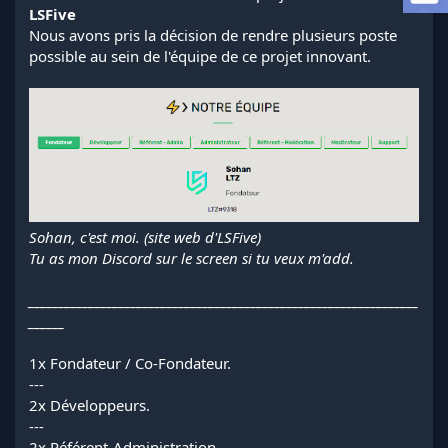
a
LSFive
d
Nous avons pris la décision de rendre plusieurs poste
i
possible au sein de l'équipe de ce projet innovant.
s
c
u
s
s
i
o
n
Sohan, c'est moi. (site web d'LSFive)
Tu as mon Discord sur le screen si tu veux m'add.
_________________________________________________________________
______
1x Fondateur / Co-Fondateur.
---
2x Développeurs.
---
2x Référent-Administration.