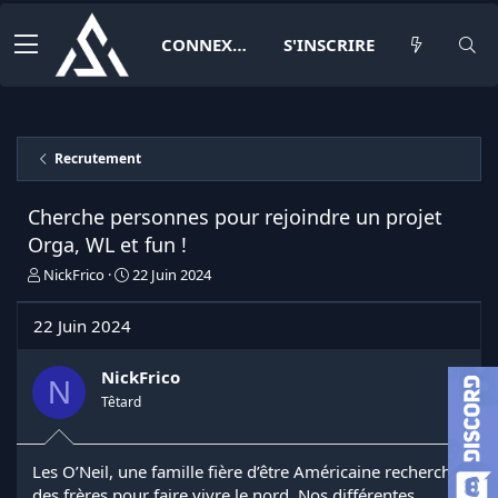
CONNEXION
S'INSCRIRE
Recrutement
Cherche personnes pour rejoindre un projet
Orga, WL et fun !
I
D
NickFrico
22 Juin 2024
n
a
i
t
22 Juin 2024
t
e
i
d
a
e
NickFrico
N
t
d
Têtard
e
é
u
b
r
u
Les O’Neil, une famille fière d’être Américaine recherche
d
t
des frères pour faire vivre le nord. Nos différentes
e