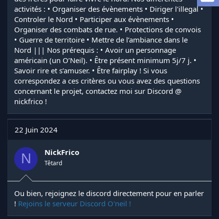
l
activités : • Organiser des évènements • Diriger l'illegal •
a
Controler le Nord • Participer aux évènements •
d
Organiser des combats de rue. • Protections de convois
i
• Guerre de territoire • Mettre de l’ambiance dans le
s
Nord ||| Nos prérequis : • Avoir un personnage
c
américain (un O’Neil). • Être présent minimum 5j/7 j. •
u
s
Savoir rire et s’amuser. • Être fairplay ! Si vous
s
correspondez a ces critères ou vous avez des questions
i
concernant le projet, contactez moi sur Discord @
o
nickfrico !
n
22 Juin 2024
NickFrico
N
Têtard
Ou bien, rejoignez le discord directement pour en parler
!
Rejoins le serveur Discord O'neil !