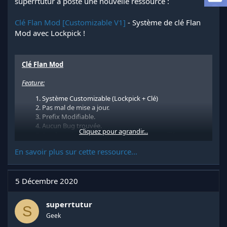
superrtutur a posté une nouvelle ressource :
a
d
Clé Flan Mod [Customizable V1]
- Système de clé Flan
i
s
Mod avec Lockpick !
c
u
s
Clé Flan Mod
s
i
Feature:
o
n
Système Customizable (Lockpick + Clé)
Pas mal de mise a jour.
Prefix Modifiable.
Aucun Bug trouvée.
Cliquez pour agrandir...
Système de clé pour Verrouiller / Deverouillée un
véhicule.
En savoir plus sur cette ressource...
Système pour lockpick un véhicule avec change de ne
pas réussir et de perdre sont lockpick.
installation:
5 Décembre 2020
Télécharger le .zip
Déplacer le fichier qu'il contient (le clef.sk)
superrtutur
S
Installer le plugins Skript...
Geek