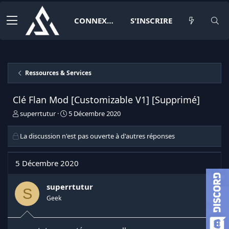
CONNEXION
S'INSCRIRE
Ressources & Services
Clé Flan Mod [Customizable V1] [Supprimé]
I
D
superrtutur
5 Décembre 2020
n
a
i
t
La discussion n'est pas ouverte à d'autres réponses
t
e
i
d
a
e
5 Décembre 2020
t
d
e
é
superrtutur
u
b
S
r
u
Geek
d
t
e
l