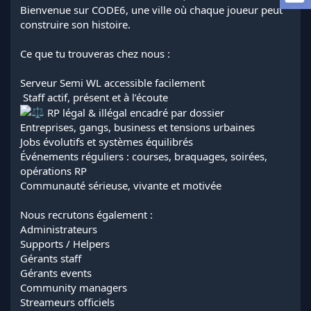
a
Bienvenue sur CODE6, une ville où chaque joueur peut
d
construire son histoire.
i
s
Ce que tu trouveras chez nous :
c
u
s
Serveur Semi WL accessible facilement
s
️ Staff actif, présent et à l’écoute
i
RP légal & illégal encadré par dossier
o
Entreprises, gangs, business et tensions urbaines
n
Jobs évolutifs et systèmes équilibrés
Événements réguliers : courses, braquages, soirées,
opérations RP
Communauté sérieuse, vivante et motivée
Nous recrutons également :
Administrateurs
Supports / Helpers
Gérants staff
Gérants events
Community managers
Streameurs officiels