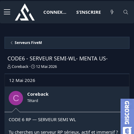
CONNEXION
S'INSCRIRE
Serveurs FiveM
CODE6 - SERVEUR SEMI-WL- MENTA US-
I
D
Coreback
12 Mai 2026
n
a
i
t
12 Mai 2026
t
e
i
d
a
e
Coreback
C
t
d
Têtard
e
é
u
b
r
u
CODE 6 RP — SERVEUR SEMI WL
d
t
e
l
Tu cherches un serveur RP sérieux, actif et immersif ?