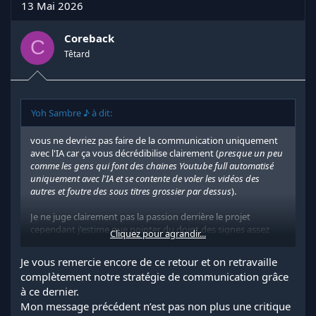
13 Mai 2026
Coreback
C
Têtard
Yoh Sambre ♪ à dit:
vous ne devriez pas faire de la communication uniquement
avec l'IA car ça vous décrédibilise clairement (
presque un peu
comme les gens qui font des chaines Youtube full automatisé
uniquement avec l'IA et se contente de voler les vidéos des
autres et foutre des sous titres grossier par dessus
).
Je ne juge clairement pas la passion derrière le projet
cependant j'estime que pointer du doigt des signes assez
Cliquez pour agrandir...
explicite potentiellement malveillant n'est pas en soit une
mauvaise chose..on est jamais trop prudent n'est ce pas
Je vous remercie encore de ce retour et on retravaille
?.
complètement notre stratégie de communication grâce
à ce dernier.
En tout cas bon courage pour votre projet ! FiveM c'est pas si
Mon message précédent n’est pas non plus une critique
simple