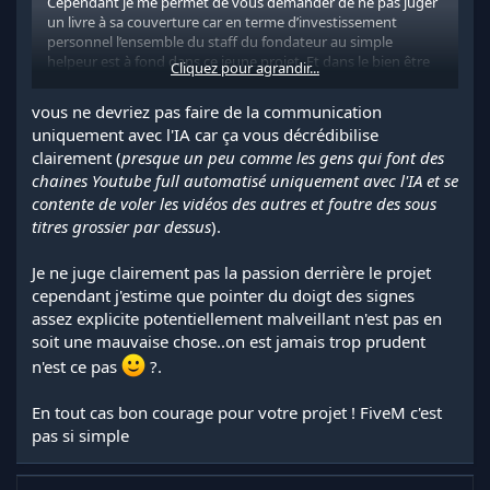
Cependant je me permet de vous demander de ne pas juger
un livre à sa couverture car en terme d’investissement
personnel l’ensemble du staff du fondateur au simple
helpeur est à fond dans ce jeune projet. Et dans le bien être
Cliquez pour agrandir...
de sa communauté.
vous ne devriez pas faire de la communication
uniquement avec l'IA car ça vous décrédibilise
clairement (
presque un peu comme les gens qui font des
chaines Youtube full automatisé uniquement avec l'IA et se
contente de voler les vidéos des autres et foutre des sous
titres grossier par dessus
).
Je ne juge clairement pas la passion derrière le projet
cependant j'estime que pointer du doigt des signes
assez explicite potentiellement malveillant n'est pas en
soit une mauvaise chose..on est jamais trop prudent
n'est ce pas
?.
En tout cas bon courage pour votre projet ! FiveM c'est
pas si simple