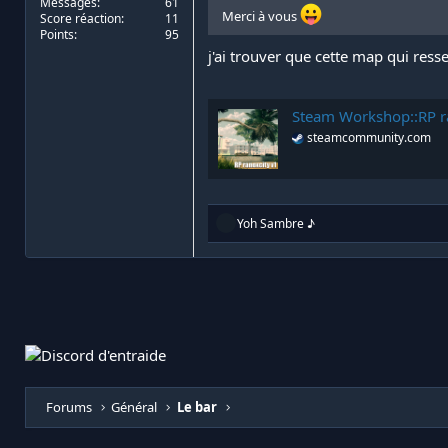
Messages
61
Merci à vous
Score réaction
11
Points
95
j'ai trouver que cette map qui re
Steam Workshop::RP r
steamcommunity.com
R
Yoh Sambre ♪
é
a
c
t
i
o
n
s
:
Forums
Général
Le bar