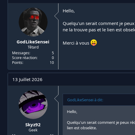
i
d
a
e
Hello,
t
d
e
é
Quelqu'un serait comment je peux 
u
b
ne la trouve pas et le lien est obsel
r
u
d
t
GodLikeSensei
e
Merci à vous
Têtard
l
a
Messages
5
Score réaction
0
d
Points
10
i
s
c
13 Juillet 2026
u
s
s
i
GodLikeSensei à dit:
o
n
Hello,
Quelqu'un serait comment je peux réc
Skyz92
lien est obselète.
Geek