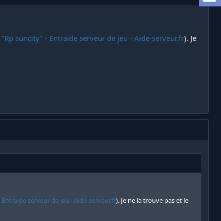
p suncity" - Entraide serveur de jeu - Aide-serveur.fr
). Je
ntraide serveur de jeu - Aide-serveur.fr
). Je ne la trouve pas et le