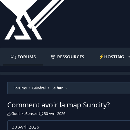
FORUMS
RESSOURCES
⚡️HOSTING
Forums
Général
Le bar
Comment avoir la map Suncity?
I
D
GodLikeSensei
30 Avril 2026
n
a
i
t
30 Avril 2026
t
e