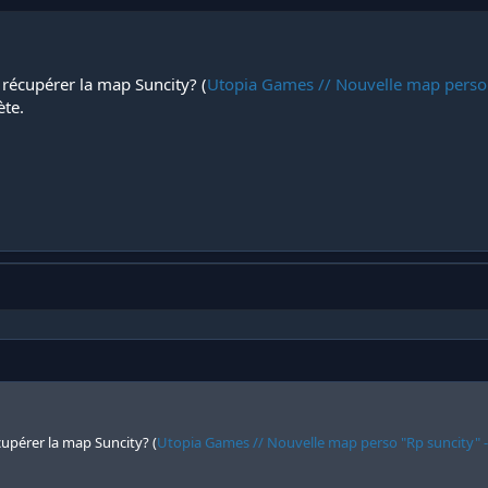
récupérer la map Suncity? (
Utopia Games // Nouvelle map perso "R
ète.
upérer la map Suncity? (
Utopia Games // Nouvelle map perso "Rp suncity" - E