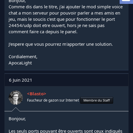
Bonjour,
d
t
Comme dis dans le titre, j'ai ajouter le mod simple voice
e
l
chat a mon serveur pour pouvoir parler a mes amis en
a
jeu, mais le soucis c'est que pour fonctionner le port
d
24454/udp doit etre ouvert, hors je ne sais pas
i
comment faire ca depuis le panel.
s
c
J'espere que vous pourrez m'apporter une solution.
u
s
s
Cordialement,
i
ApocaLight
o
n
6 Juin 2021
<Blasto>
Faucheur de gazon sur Internet
Membre du Staff
Bonjour,
Les seuls ports pouvant être ouverts sont ceux indiqués