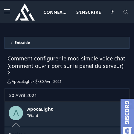
CONNEXION
S'INSCRIRE
Entraide
Comment configurer le mod simple voice chat
(comment ouvrir port sur le panel du serveur)
?
I
D
ApocaLight
30 Avril 2021
n
a
i
t
30 Avril 2021
t
e
i
d
a
e
ApocaLight
A
t
d
Têtard
e
é
u
b
r
u