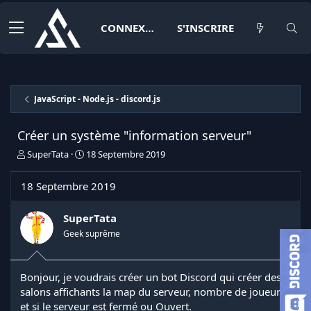
CONNEXION
S'INSCRIRE
JavaScript - Node.js - discord.js
Créer un système "information serveur"
I
D
SuperTata
18 Septembre 2019
n
a
i
t
18 Septembre 2019
t
e
i
d
a
e
SuperTata
t
d
Geek suprême
e
é
u
b
r
u
Bonjour, je voudrais créer un bot Discord qui créer des
d
t
salons affichants la map du serveur, nombre de joueurs
e
l
et si le serveur est fermé ou Ouvert.