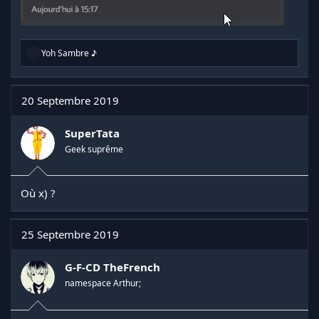
R
Yoh Sambre ♪
é
a
c
t
20 Septembre 2019
i
o
n
SuperTata
s
Geek suprême
:
Où x) ?
25 Septembre 2019
G-F-CD TheFrench
namespace Arthur;