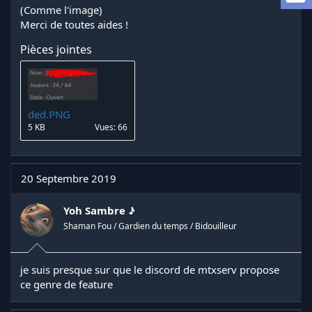
a
(Comme l'image)
d
Merci de toutes aides !
i
s
Pièces jointes
c
u
s
s
i
ded.PNG
o
5 KB
Vues: 66
n
20 Septembre 2019
Yoh Sambre ♪
Shaman Fou / Gardien du temps / Bidouilleur
je suis presque sur que le discord de mtxserv propose
ce genre de feature