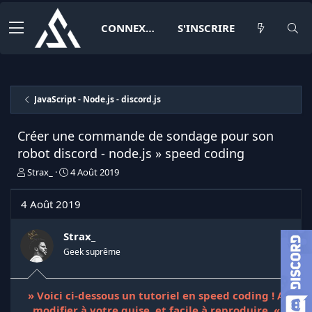
CONNEXION
S'INSCRIRE
JavaScript - Node.js - discord.js
Créer une commande de sondage pour son
robot discord - node.js » speed coding
I
D
Strax_
4 Août 2019
n
a
i
t
4 Août 2019
t
e
i
d
a
e
Strax_
t
d
Geek suprême
e
é
u
b
r
u
» Voici ci-dessous un tutoriel en speed coding ! A
d
t
modifier à votre guise, et facile à reproduire. «
e