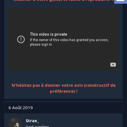
l
a
d
i
s
c
u
s
s
i
o
n
N'hésitez pas à donner votre avis (constructif de
préférence) !
6 Août 2019
Strax_
Geek suprême