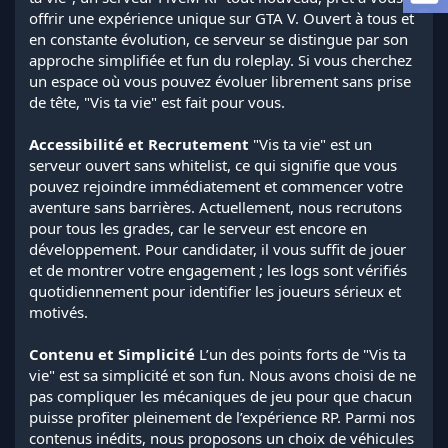
l
offrir une expérience unique sur GTA V. Ouvert à tous et
a
en constante évolution, ce serveur se distingue par son
d
approche simplifiée et fun du roleplay. Si vous cherchez
i
un espace où vous pouvez évoluer librement sans prise
s
de tête, "Vis ta vie" est fait pour vous.
c
u
s
Accessibilité et Recrutement
"Vis ta vie" est un
s
serveur ouvert sans whitelist, ce qui signifie que vous
i
pouvez rejoindre immédiatement et commencer votre
o
aventure sans barrières. Actuellement, nous recrutons
n
pour tous les grades, car le serveur est encore en
développement. Pour candidater, il vous suffit de jouer
et de montrer votre engagement ; les logs sont vérifiés
quotidiennement pour identifier les joueurs sérieux et
motivés.
Contenu et Simplicité
L’un des points forts de "Vis ta
vie" est sa simplicité et son fun. Nous avons choisi de ne
pas compliquer les mécaniques de jeu pour que chacun
puisse profiter pleinement de l’expérience RP. Parmi nos
contenus inédits, nous proposons un choix de véhicules