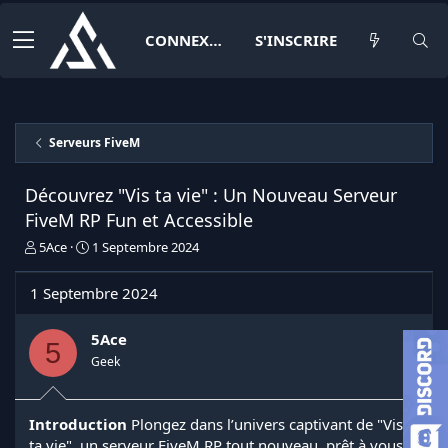
CONNEXION
S'INSCRIRE
Serveurs FiveM
Découvrez "Vis ta vie" : Un Nouveau Serveur
FiveM RP Fun et Accessible
I
D
5Ace
1 Septembre 2024
n
a
i
t
1 Septembre 2024
t
e
i
d
a
e
5Ace
5
t
d
Geek
e
é
u
b
r
u
Introduction
Plongez dans l’univers captivant de "Vis
d
t
ta vie", un serveur FiveM RP tout nouveau, prêt à vous
e