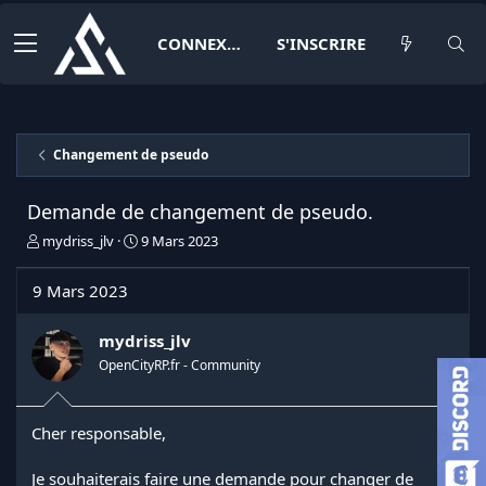
CONNEXION
S'INSCRIRE
Changement de pseudo
Demande de changement de pseudo.
I
D
mydriss_jlv
9 Mars 2023
n
a
i
t
9 Mars 2023
t
e
i
d
a
e
mydriss_jlv
t
d
OpenCityRP.fr - Community
e
é
u
b
r
u
Cher responsable,
d
t
e
l
Je souhaiterais faire une demande pour changer de