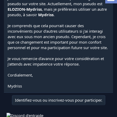
a
pseudo sur votre site. Actuellement, mon pseudo est
d
ELOZION-Mydriss
, mais je préférerais utiliser un autre
i
pseudo, à savoir
Mydriss
.
s
c
Je comprends que cela pourrait causer des
u
s
inconvénients pour d'autres utilisateurs si j'ai interagi
s
avec eux sous mon ancien pseudo. Cependant, je crois
i
que ce changement est important pour mon confort
o
personnel et pour ma participation future sur votre site.
n
Je vous remercie d'avance pour votre considération et
j'attends avec impatience votre réponse.
Cordialement,
Mydriss
Identifiez-vous ou inscrivez-vous pour participer.