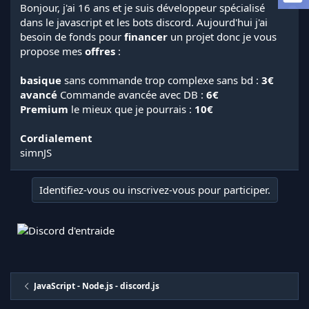
a
Bonjour, j'ai 16 ans et je suis développeur spécialisé
d
dans le javascript et les bots discord. Aujourd'hui j'ai
i
besoin de fonds pour
financer
un projet donc je vous
s
propose mes
offres
:
c
u
basique
sans commande trop complexe sans bd :
3€
s
s
avancé
Commande avancée avec DB :
6€
i
Premium
le mieux que je pourrais :
10€
o
n
Cordialement
simnJS
Identifiez-vous ou inscrivez-vous pour participer.
JavaScript - Node.js - discord.js