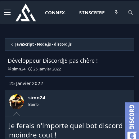
CONNEXION
S'INSCRIRE
JavaScript - Node.js - discord.js
Développeur DiscordJS pas chère !
I
D
simn24
25 Janvier 2022
n
a
i
t
25 Janvier 2022
t
e
i
d
a
e
simn24
t
d
Bambi
e
é
u
b
r
u
Je ferais n'importe quel bot discord à
d
t
e
moindre cout !
l