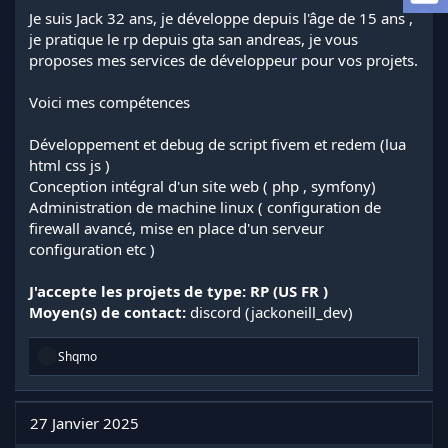
l
Je suis Jack 32 ans, je développe depuis l'âge de 15 ans ,
a
je pratique le rp depuis gta san andreas, je vous
d
proposes mes services de développeur pour vos projets.
i
s
Voici mes compétences
c
u
s
Développement et debug de script fivem et redem (lua
s
html css js )
i
Conception intégral d'un site web ( php , symfony)
o
Administration de machine linux ( configuration de
n
firewall avancé, mise en place d'un serveur
configuration etc )
J'accepte les projets de type: RP (US FR )
Moyen(s) de contact:
discord (jackoneill_dev)
R
Shqmo
é
a
c
t
27 Janvier 2025
i