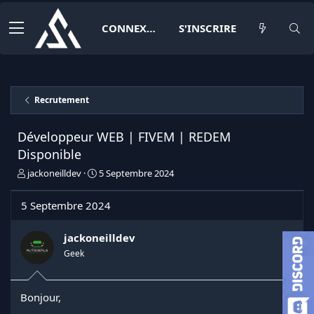
CONNEXION
S'INSCRIRE
Recrutement
Développeur WEB | FIVEM | REDEM
Disponible
I
D
jackoneilldev
5 Septembre 2024
n
a
i
t
5 Septembre 2024
t
e
i
d
a
e
jackoneilldev
t
d
Geek
e
é
u
b
r
u
Bonjour,
d
t
e