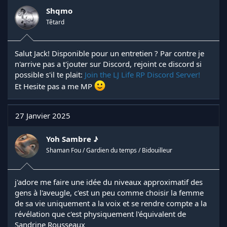
o
n
Shqmo
s
Têtard
:
Salut Jack! Disponible pour un entretien ? Par contre je
n'arrive pas a t'jouter sur Discord, rejoint ce discord si
possible s'il te plait:
Join the LJ Life RP Discord Server!
Et Hesite pas a me MP
27 Janvier 2025
Yoh Sambre ♪
Shaman Fou / Gardien du temps / Bidouilleur
j'adore me faire une idée du niveaux approximatif des
gens à l'aveugle, c'est un peu comme choisir la femme
de sa vie uniquement a la voix et se rendre compte a la
révélation que c'est physiquement l'équivalent de
Sandrine Rousseaux