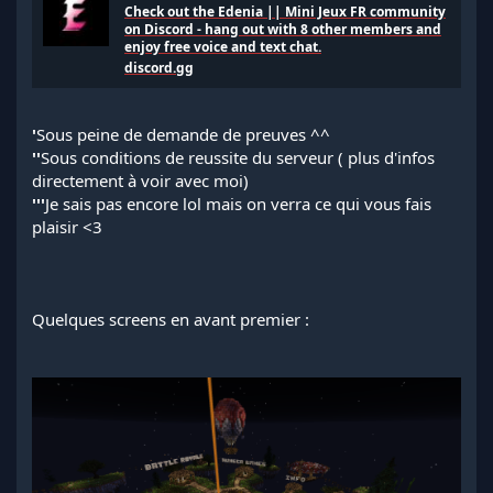
Check out the Edenia || Mini Jeux FR community
on Discord - hang out with 8 other members and
enjoy free voice and text chat.
discord.gg
'
Sous peine de demande de preuves ^^
''
Sous conditions de reussite du serveur ( plus d'infos
directement à voir avec moi)
'''
Je sais pas encore lol mais on verra ce qui vous fais
plaisir <3
Quelques screens en avant premier :