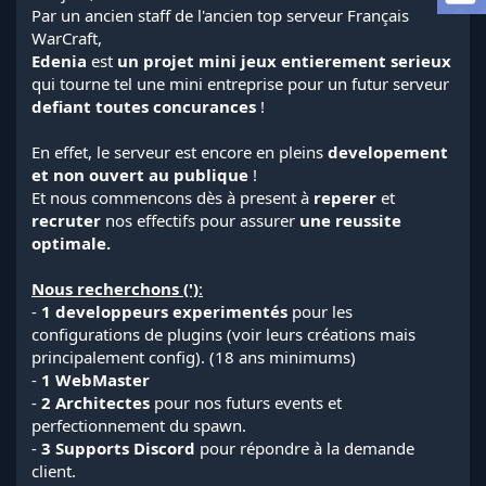
a
Par un ancien staff de l'ancien top serveur Français
d
WarCraft,
i
Edenia
est
un projet mini jeux entierement serieux
s
qui tourne tel une mini entreprise pour un futur serveur
c
defiant toutes concurances
!
u
s
s
En effet, le serveur est encore en pleins
developement
i
et non ouvert au publique
!
o
Et nous commencons dès à present à
reperer
et
n
recruter
nos effectifs pour assurer
une reussite
optimale.
Nous recherchons (')
:
-
1 developpeurs experimentés
pour les
configurations de plugins (voir leurs créations mais
principalement config). (18 ans minimums)
-
1 WebMaster
-
2 Architectes
pour nos futurs events et
perfectionnement du spawn.
-
3 Supports Discord
pour répondre à la demande
client.