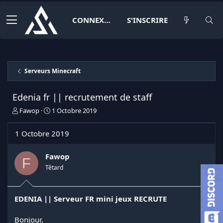
CONNEXION
S'INSCRIRE
Serveurs Minecraft
Edenia fr || recrutement de staff
I
D
Fawop
1 Octobre 2019
n
a
i
t
1 Octobre 2019
t
e
i
d
a
e
Fawop
F
t
d
Têtard
e
é
u
b
r
u
EDENIA || Serveur FR mini jeux RECRUTE
d
t
e
l
Bonjour,