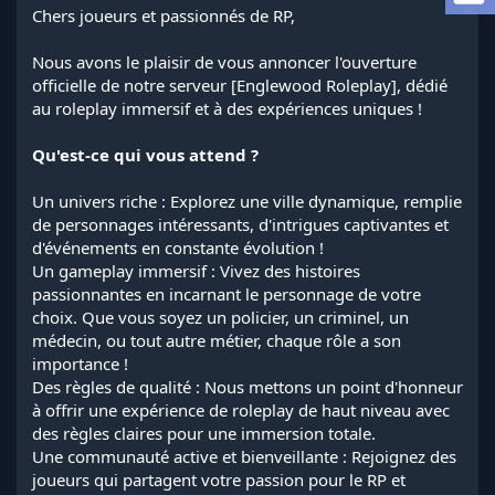
a
Chers joueurs et passionnés de RP,
d
i
Nous avons le plaisir de vous annoncer l'ouverture
s
officielle de notre serveur [Englewood Roleplay], dédié
c
au roleplay immersif et à des expériences uniques ! ️
u
s
s
Qu'est-ce qui vous attend ?
i
o
Un univers riche : Explorez une ville dynamique, remplie
n
de personnages intéressants, d'intrigues captivantes et
d'événements en constante évolution !
Un gameplay immersif : Vivez des histoires
passionnantes en incarnant le personnage de votre
choix. Que vous soyez un policier, un criminel, un
médecin, ou tout autre métier, chaque rôle a son
importance !
Des règles de qualité : Nous mettons un point d'honneur
à offrir une expérience de roleplay de haut niveau avec
des règles claires pour une immersion totale.
Une communauté active et bienveillante : Rejoignez des
joueurs qui partagent votre passion pour le RP et