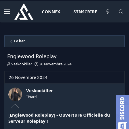
CONNEXION
S'INSCRIRE
Le bar
Englewood Roleplay
I
D
Veskookiller
26 Novembre 2024
n
a
i
t
26 Novembre 2024
t
e
i
d
a
e
Veskookiller
t
d
Têtard
e
é
u
b
r
u
[Englewood Roleplay] - Ouverture Officielle du
d
t
Serveur Roleplay !
e
l