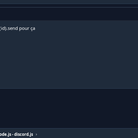
t(id).send pour ça
ode.js - discord.js