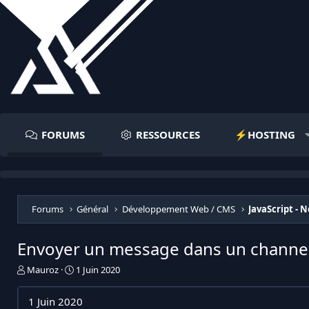
FORUMS
RESSOURCES
⚡️HOSTING
Forums
Général
Développement Web / CMS
JavaScript - N
Envoyer un message dans un channel
I
D
Mauroz
1 Juin 2020
n
a
i
t
1 Juin 2020
t
e