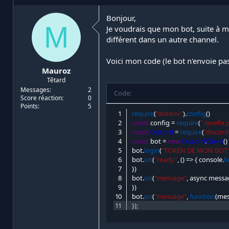
i
d
a
e
Bonjour,
M
t
d
Je voudrais que mon bot, suite à 
e
é
différent dans un autre channel.
u
b
r
u
Voici mon code (le bot n'envoie pas
d
t
Mauroz
e
Têtard
l
a
Messages
2
Code:
Score réaction
0
d
Points
5
i
require
(
"dotenv"
)
.
config
(
)
s
const
 config 
=
require
(
"./prefix.
c
const
Discord
=
require
(
"discord
u
const
 bot 
=
new
Discord
.
Client
(
)
s
bot
.
login
(
"TOKEN DE MON BOT
s
bot
.
on
(
"ready"
,
(
)
=
>
{
 console
.
l
i
}
)
o
bot
.
on
(
"message"
,
 async messa
n
}
)
bot
.
on
(
"message"
,
function
(
me
}
)
;