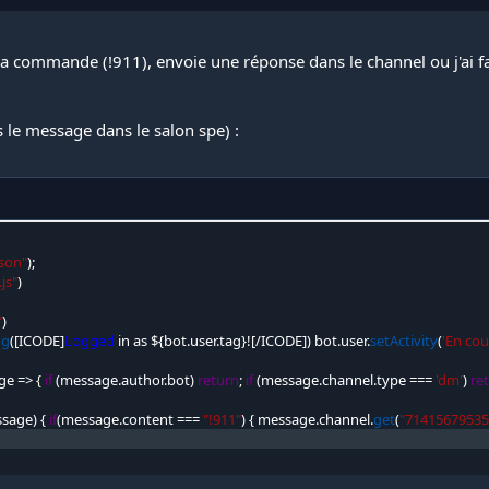
ma commande (!911), envoie une réponse dans le channel ou j'ai 
 le message dans le salon spe) :
json"
)
;
.js"
)
"
)
og
(
[
ICODE
]
Logged
 in as $
{
bot
.
user
.
tag
}
!
[
/
ICODE
]
)
 bot
.
user
.
setActivity
(
'En cou
ge 
=
>
{
if
(
message
.
author
.
bot
)
return
;
if
(
message
.
channel
.
type 
==
=
'dm'
)
re
ssage
)
{
if
(
message
.
content 
==
=
"!911"
)
{
 message
.
channel
.
get
(
"71415679535