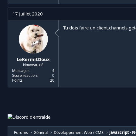
17 Juillet 2020
Tu dois faire un client.channels.ge
LeKermitDoux
Nouveau né
Messages
4
Score réaction
0
Points
20
Forums
Général
Développement Web / CMS
JavaScript - N