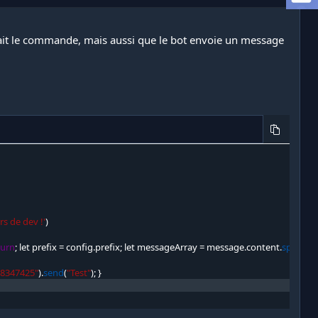
fait le commande, mais aussi que le bot envoie un message
rs de dev !'
)
turn
;
 let prefix 
=
 config
.
prefix
;
 let messageArray 
=
 message
.
content
.
split
(
" "
)
;
8347425"
)
.
send
(
"Test"
)
;
}