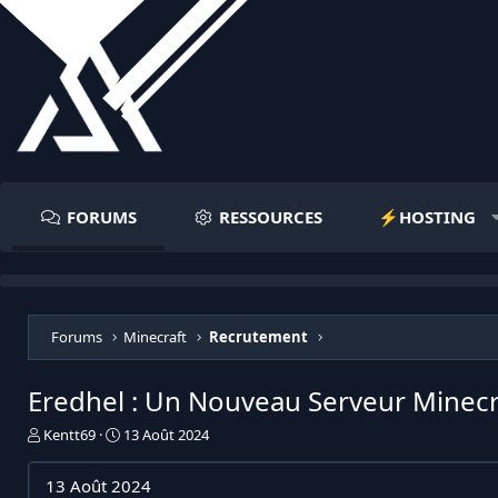
FORUMS
RESSOURCES
⚡️HOSTING
Forums
Minecraft
Recrutement
Eredhel : Un Nouveau Serveur Minecr
I
D
Kentt69
13 Août 2024
n
a
i
t
13 Août 2024
t
e