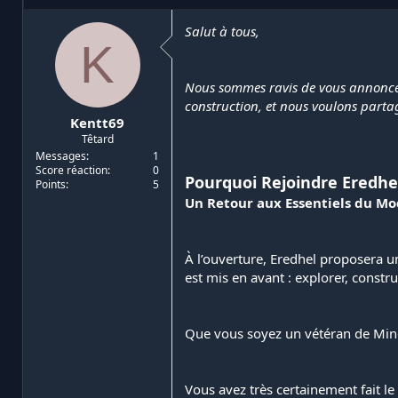
i
d
a
e
Salut à tous,
K
t
d
e
é
u
b
Nous sommes ravis de vous annoncer l
r
u
construction, et nous voulons partag
d
t
Kentt69
e
Têtard
l
a
Messages
1
Score réaction
0
d
Pourquoi Rejoindre Eredhe
Points
5
i
Un Retour aux Essentiels du Mod
s
c
u
s
À l’ouverture, Eredhel proposera u
s
est mis en avant : explorer, construi
i
o
n
Que vous soyez un vétéran de Minec
Vous avez très certainement fait le