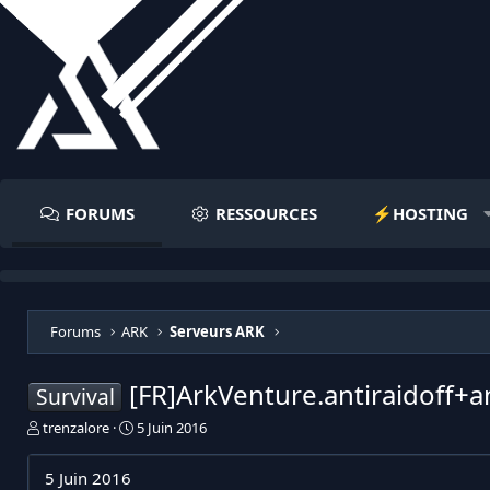
FORUMS
RESSOURCES
⚡️HOSTING
Forums
ARK
Serveurs ARK
[FR]ArkVenture.antiraidoff+
Survival
I
D
trenzalore
5 Juin 2016
n
a
i
t
5 Juin 2016
t
e