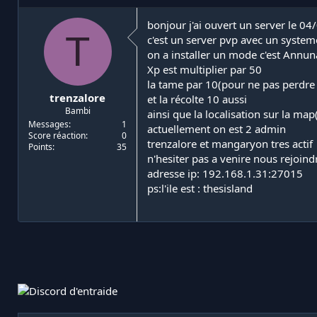
i
d
a
e
bonjour j'ai ouvert un server le 0
T
t
d
c'est un server pvp avec un system
e
é
on a installer un mode c'est Annun
u
b
Xp est multiplier par 50
r
u
la tame par 10(pour ne pas perdre 
d
t
trenzalore
et la récolte 10 aussi
e
Bambi
l
ainsi que la localisation sur la ma
a
Messages
1
actuellement on est 2 admin
Score réaction
0
d
trenzalore et mangaryon tres actif
Points
35
i
n'hesiter pas a venire nous rejoind
s
adresse ip: 192.168.1.31:27015
c
ps:l'ile est : thesisland
u
s
s
i
o
n