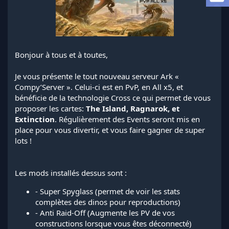
a
d
i
s
c
u
Bonjour à tous et à toutes,
s
s
Je vous présente le tout nouveau serveur Ark «
i
Compy’Server ». Celui-ci est en PvP, en All x5, et
o
n
bénéficie de la technologie Cross ce qui permet de vous
proposer les cartes:
The Island, Ragnarok, et
Extinction
. Régulièrement des Events seront mis en
place pour vous divertir, et vous faire gagner de super
lots !
Les mods installés dessus sont :
- Super Spyglass (permet de voir les stats
complètes des dinos pour reproductions)
- Anti Raid-Off (Augmente les PV de vos
constructions lorsque vous êtes déconnecté)