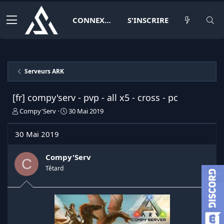
CONNEXION
S'INSCRIRE
Serveurs ARK
[fr] compy'serv - pvp - all x5 - cross - pc
I
D
Compy'Serv
30 Mai 2019
n
a
i
t
30 Mai 2019
t
e
i
d
a
e
Compy'Serv
C
t
d
Têtard
e
é
u
b
r
u
d
t
e
l