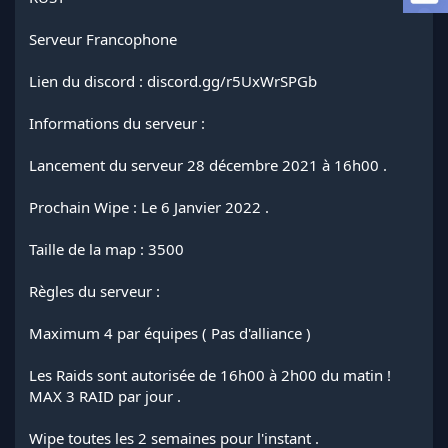
l
a
Serveur Francophone
d
i
Lien du discord : discord.gg/r5UxWrSPGb
s
c
Informations du serveur :
u
s
s
Lancement du serveur 28 décembre 2021 à 16h00 .
i
o
Prochain Wipe : Le 6 Janvier 2022 .
n
Taille de la map : 3500
Règles du serveur :
Maximum 4 par équipes ( Pas d'alliance )
Les Raids sont autorisée de 16h00 à 2h00 du matin !
MAX 3 RAID par jour .
Wipe toutes les 2 semaines pour l'instant .