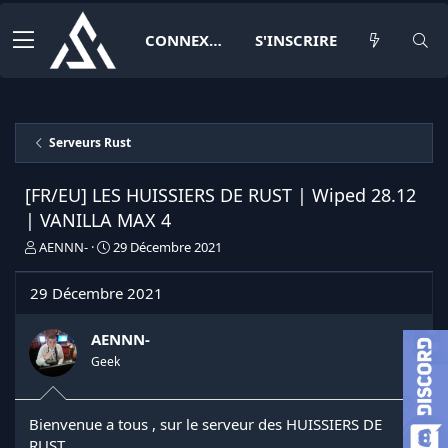
CONNEXION
S'INSCRIRE
Serveurs Rust
[FR/EU] LES HUISSIERS DE RUST | Wiped 28.12
| VANILLA MAX 4
I
D
AENNN-
29 Décembre 2021
n
a
i
t
29 Décembre 2021
t
e
i
d
a
e
AENNN-
t
d
Geek
e
é
u
b
r
u
Bienvenue a tous , sur le serveur des HUISSIERS DE
d
t
RUST
e