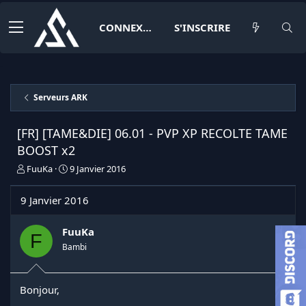
CONNEXION
S'INSCRIRE
Serveurs ARK
[FR] [TAME&DIE] 06.01 - PVP XP RECOLTE TAME
BOOST x2
I
D
FuuKa
9 Janvier 2016
n
a
i
t
9 Janvier 2016
t
e
i
d
a
e
FuuKa
F
t
d
Bambi
e
é
u
b
r
u
Bonjour,
d
t
e