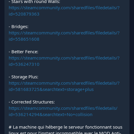
- Stairs with round Walls:
https://steamcommunity.com/sharedfiles/filedetails/?
id=520879363
- Bridges:
https://steamcommunity.com/sharedfiles/filedetails/?
id=558651608
- Better Fence:
https://steamcommunity.com/sharedfiles/filedetails/?
id=536247310
- Storage Plus:
https://steamcommunity.com/sharedfiles/filedetails/?
id=581683725&searchtext=storage+plus
- Corrected Structures:
https://steamcommunity.com/sharedfiles/filedetails/
id=536214294&searchtext=No+collision
# La machine qui héberge le serveur fonctionnant sous
linux est pour l’instant incompatible avec le MOD Anti-