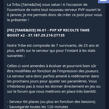
l
La Tribu [Tame&Die] vous salue ! A l’occasion de
a
l’ouverture de notre tout nouveau serveur PVP ouvert le
d
6 Janvier, je me permets donc de créer ce post pour vous
i
le présenter !
s
c
[FR] [TAME&DIE] 06.01 - PVP XP RECOLTE TAME
u
s
BOOST x2 - 37.187.29.216:27135
s
i
Notre Tribe est composée de 7 survivants, de 25 ans et
o
plus, actifs sur le serveur qui pour l’instant à les stats
n
suivantes :
Celles-ci sont amenées à évoluer et pourront bien sûr
être modifiées en fonction de l’impression des joueurs.
Le serveur sera donc parfois amené à redémarrer dans
les prochains jours pour ajuster ses paramètres. Vous
n’hésiterez pas à nous les donner directement en jeu ou
sur le forum que nous mettrons en place très bientôt.
- Serveur 60 places (ou plus en fonction des besoins)
- Sauvegarde toutes les 120 minutes