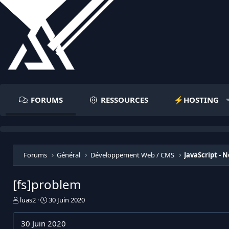
FORUMS
RESSOURCES
⚡️HOSTING
Forums
Général
Développement Web / CMS
JavaScript - N
[fs]problem
I
D
luas2
30 Juin 2020
n
a
i
t
30 Juin 2020
t
e