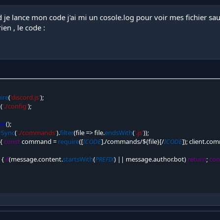
d je lance mon code j'ai mi un cosole.log pour voir mes fichier s
en , le code :
ire
(
'discord.js'
)
;
e
(
'./config'
)
;
ion
(
)
;
rSync
(
'./commands'
)
.
filter
(
file
=>
 file
.
endsWith
(
'.js'
)
)
;
{
const
 command 
=
require
(
[
ICODE
]
.
/
commands
/
$
{
file
}
[
/
ICODE
]
)
;
 client
.
com
>
{
if
(
message
.
content
.
startsWith
(
PREFIX
)
||
 message
.
author
.
bot
)
return
;
con