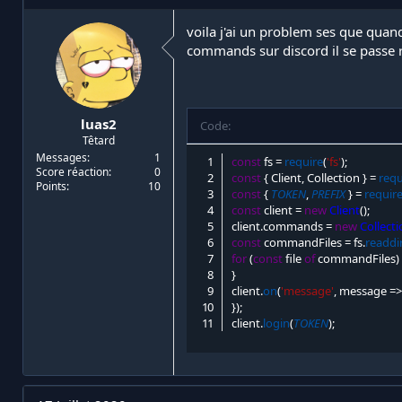
i
d
a
e
voila j'ai un problem ses que quan
t
d
commands sur discord il se passe ri
e
é
u
b
r
u
d
t
luas2
e
Code:
Têtard
l
a
Messages
1
const
 fs 
=
require
(
'fs'
)
;
Score réaction
0
d
const
{
 Client
,
 Collection 
}
=
requ
Points
10
i
const
{
TOKEN
,
PREFIX
}
=
requir
s
const
 client 
=
new
Client
(
)
;
c
client
.
commands 
=
new
Collect
u
const
 commandFiles 
=
 fs
.
readdi
s
for
(
const
 file 
of
 commandFiles
)
s
}
i
client
.
on
(
'message'
,
message
=
o
}
)
;
n
client
.
login
(
TOKEN
)
;