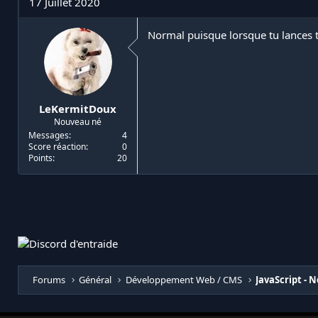
17 Juillet 2020
Normal puisque lorsque tu lances t
LeKermitDoux
Nouveau né
Messages
4
Score réaction
0
Points
20
Forums
Général
Développement Web / CMS
JavaScript - N