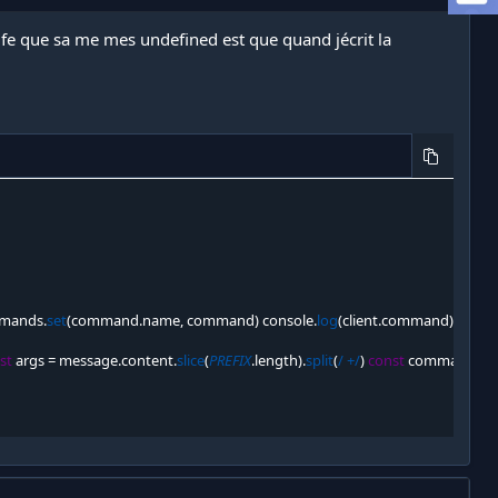
aufe que sa me mes undefined est que quand jécrit la
mands
.
set
(
command
.
name
,
 command
)
 console
.
log
(
client
.
command
)
st
 args 
=
 message
.
content
.
slice
(
PREFIX
.
length
)
.
split
(
/ +/
)
const
 command 
=
 