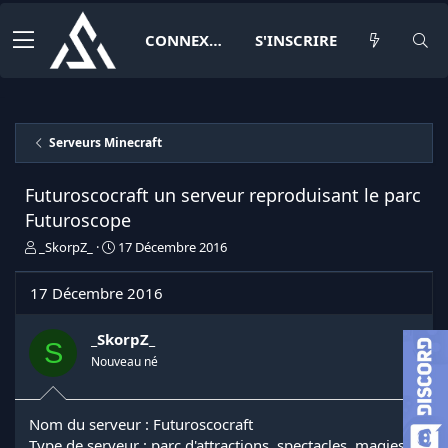
CONNEXION
S'INSCRIRE
Serveurs Minecraft
Futuroscocraft un serveur reproduisant le parc
Futuroscope
I
D
_SkorpZ_
17 Décembre 2016
n
a
i
t
17 Décembre 2016
t
e
i
d
a
e
_SkorpZ_
S
t
d
Nouveau né
e
é
u
b
r
u
Nom du serveur : Futuroscocraft
d
t
Type de serveur : parc d'attractions, spectacles, magies
e