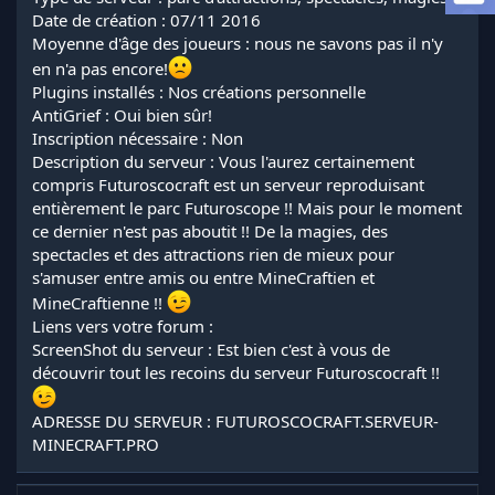
l
Date de création : 07/11 2016
a
Moyenne d'âge des joueurs : nous ne savons pas il n'y
d
en n'a pas encore!
i
Plugins installés : Nos créations personnelle
s
AntiGrief : Oui bien sûr!
c
u
Inscription nécessaire : Non
s
Description du serveur : Vous l'aurez certainement
s
compris Futuroscocraft est un serveur reproduisant
i
entièrement le parc Futuroscope !! Mais pour le moment
o
ce dernier n'est pas aboutit !! De la magies, des
n
spectacles et des attractions rien de mieux pour
s'amuser entre amis ou entre MineCraftien et
MineCraftienne !!
Liens vers votre forum :
ScreenShot du serveur : Est bien c'est à vous de
découvrir tout les recoins du serveur Futuroscocraft !!
ADRESSE DU SERVEUR : FUTUROSCOCRAFT.SERVEUR-
MINECRAFT.PRO