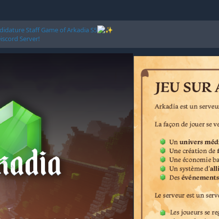
didature Staff Game of Arkadia S5
scord Server!