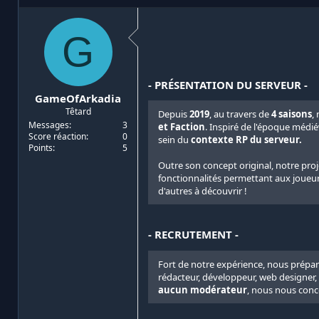
i
d
a
e
G
t
d
e
é
u
b
r
u
- PRÉSENTATION DU SERVEUR -
d
t
GameOfArkadia
e
Têtard
l
Depuis
2019
, au travers de
4 saisons
,
a
Messages
3
et Faction
. Inspiré de l'époque médi
Score réaction
0
d
sein du
contexte RP du serveur.
Points
5
i
s
Outre son concept original, notre pro
c
fonctionnalités permettant aux joueurs
u
d'autres à découvrir !
s
s
i
- RECRUTEMENT -
o
n
Fort de notre expérience, nous prépa
rédacteur, développeur, web designer
aucun modérateur
, nous nous conc