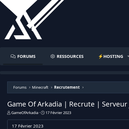
FORUMS
RESSOURCES
⚡️HOSTING
Forums
Minecraft
Recrutement
Game Of Arkadia | Recrute | Serveur
I
D
GameOfArkadia
17 Février 2023
n
a
i
t
17 Février 2023
t
e