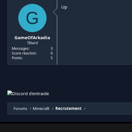
Up
G
GameOfArkadia
Têtard
Messages
3
Score réaction
0
Points
5
Forums
Minecraft
Recrutement