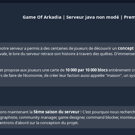
Game Of Arkadia | Serveur java non modé | Prem
 notre serveur a permis à des centaines de joueurs de découvrir un
concept 
évale, le lore du serveur retrace son histoire à travers des quêtes. D'imm
jet propose aux joueurs une carte de
10 000 par 10 000 blocs
entièrement cré
 de faire de l'économie, de créer leur faction aussi appelée "maison", un sy
rons maintenant la
5ème saison du serveur
! C'est pourquoi nous recher
, graphiste, community manager, game designer, command blocker, monteur 
entrons d'abord sur la conception du projet.