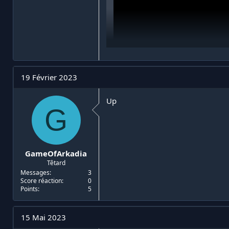
19 Février 2023
Up
G
GameOfArkadia
Têtard
Messages
3
Score réaction
0
Points
5
15 Mai 2023