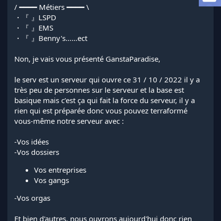
a
/ ━━━━ Métiers ━━━━ \
d
・『 』LSPD
i
・『 』EMS
s
・『 』Benny's……ect
c
u
s
Non, je vais vous présenté GanstaParadise,
s
i
le serv est un serveur qui ouvre ce 31 / 10 / 2022 il y a
o
très peu de personnes sur le serveur et la base est
n
basique mais c’est ça qui fait la force du serveur, il y a
rien qui est préparée donc vous pouvez terraformé
vous-même notre serveur avec :
-Vos idées
-Vos dossiers
Vos entreprises
Vos gangs
-Vos orgas
Et bien d'autres, nous ouvrons aujourd'hui donc rien