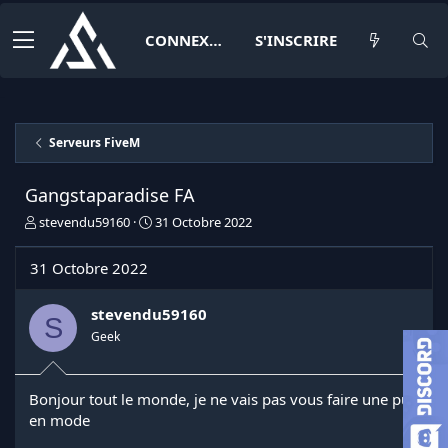
CONNEXION
S'INSCRIRE
Serveurs FiveM
Gangstaparadise FA
I
D
stevendu59160
31 Octobre 2022
n
a
i
t
31 Octobre 2022
t
e
i
d
a
e
stevendu59160
S
t
d
Geek
e
é
u
b
r
u
Bonjour tout le monde, je ne vais pas vous faire une pub
d
t
en mode
e
l