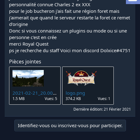
a
personnalité connue Charles 2 ex XXX
d
pour le job bucheron j'ais fait une région foret mais
i
j'aimerait que quand le serveur restarte la foret ce remet
s
d'origine
c
Donc si vous connaissez un plugins ou mode ou si une
u
s
personne c'est en crée
s
merci Royal Quest
i
ps je recherche du staff Voici mon discord Dolxice#4751
o
n
Pièces jointes
2021-02-21_20.00.47.png
logo.png
1.5 MB
Vues: 5
374.2 KB
Vues: 1
Dernière édition:
21 Février 2021
Identifiez-vous ou inscrivez-vous pour participer.