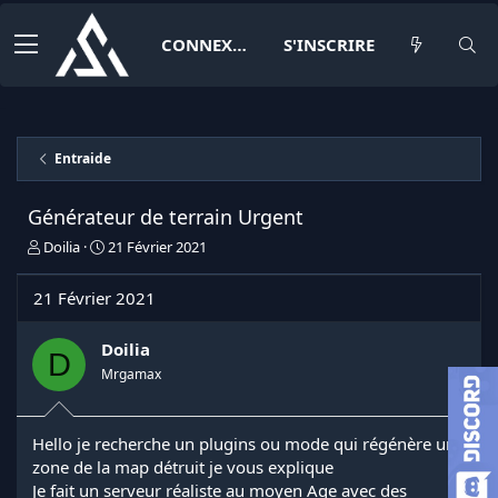
CONNEXION
S'INSCRIRE
Entraide
Générateur de terrain Urgent
I
D
Doilia
21 Février 2021
n
a
i
t
21 Février 2021
t
e
i
d
a
e
Doilia
D
t
d
Mrgamax
e
é
u
b
r
u
Hello je recherche un plugins ou mode qui régénère une
d
t
zone de la map détruit je vous explique
e
l
Je fait un serveur réaliste au moyen Age avec des