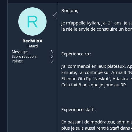
i
d
a
e
Bonjour,
R
t
d
e
é
je m'appelle Kylian, j’ai 21 ans. Je
u
b
la réelle envie de construire un bo
r
u
d
t
RedWixX
e
Têtard
l
a
Messages
3
Expérience rp :
Score réaction
0
d
Points
5
i
J’ai commencé en jeux plateaux. Ap
s
Ensuite, j’ai continué sur Arma 3 “N
c
Et enfin Gta Rp "Neskot", Adastra e
u
s
Cela fait 8 ans que je joue au RP.
s
i
o
n
Experience staff :
En passant de modérateur, administra
plus je suis aussi rentré Staff dan