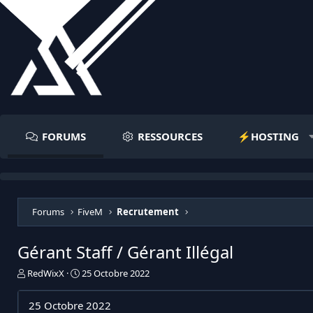
FORUMS
RESSOURCES
⚡️HOSTING
Forums
FiveM
Recrutement
Gérant Staff / Gérant Illégal
I
D
RedWixX
25 Octobre 2022
n
a
i
t
25 Octobre 2022
t
e