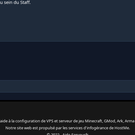
 sein du Staff.
 l'aide à la configuration de VPS et serveur de jeu Minecraft, GMod, Ark, Arma 3
Notre site web est propulsé par les services d'
infogérance
de
HostMe
.
© 2022 - Aide-Serveur.fr