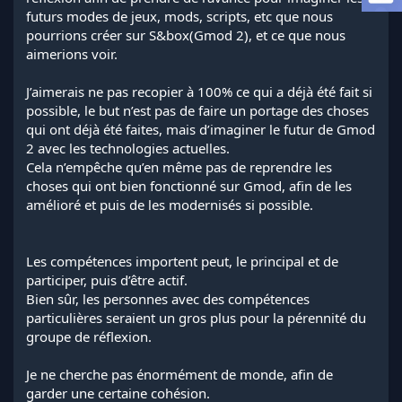
l
futurs modes de jeux, mods, scripts, etc que nous
a
pourrions créer sur S&box(Gmod 2), et ce que nous
d
aimerions voir.
i
s
J’aimerais ne pas recopier à 100% ce qui a déjà été fait si
c
possible, le but n’est pas de faire un portage des choses
u
s
qui ont déjà été faites, mais d’imaginer le futur de Gmod
s
2 avec les technologies actuelles.
i
Cela n’empêche qu’en même pas de reprendre les
o
choses qui ont bien fonctionné sur Gmod, afin de les
n
amélioré et puis de les modernisés si possible.
Les compétences importent peut, le principal et de
participer, puis d’être actif.
Bien sûr, les personnes avec des compétences
particulières seraient un gros plus pour la pérennité du
groupe de réflexion.
Je ne cherche pas énormément de monde, afin de
garder une certaine cohésion.