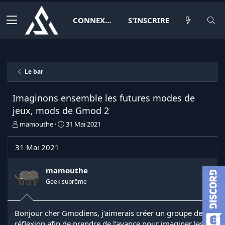
CONNEXION
S'INSCRIRE
Le bar
Imaginons ensemble les futures modes de
jeux, mods de Gmod 2
I
D
mamouthe
31 Mai 2021
n
a
i
t
31 Mai 2021
t
e
i
d
a
e
mamouthe
t
d
Geek suprême
e
é
u
b
r
u
Bonjour cher Gmodiens, j’aimerais créer un groupe de
d
t
réflexion afin de prendre de l’avance pour imaginer les
e