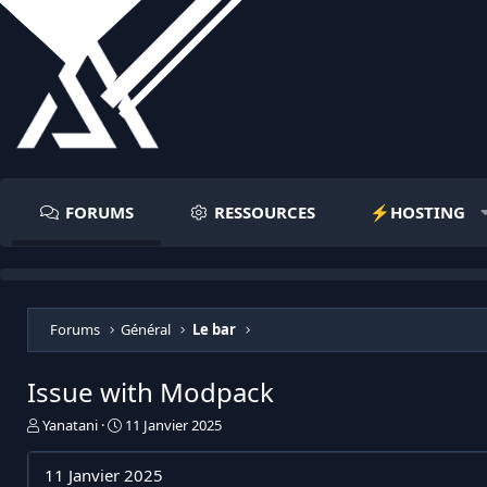
FORUMS
RESSOURCES
⚡️HOSTING
Forums
Général
Le bar
Issue with Modpack
I
D
Yanatani
11 Janvier 2025
n
a
i
t
11 Janvier 2025
t
e