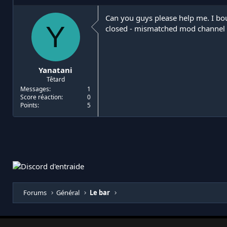
i
d
a
e
Can you guys please help me. I bo
Y
t
d
closed - mismatched mod channel li
e
é
u
b
r
u
d
t
Yanatani
e
Têtard
l
a
Messages
1
Score réaction
0
d
Points
5
i
s
c
u
s
s
i
o
n
Forums
Général
Le bar