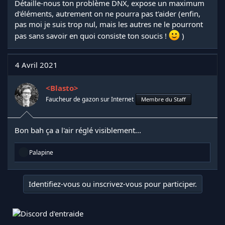
Détaille-nous ton problème DNX, expose un maximum
d'éléments, autrement on ne pourra pas t'aider (enfin,
pas moi je suis trop nul, mais les autres ne le pourront
pas sans savoir en quoi consiste ton soucis !
)
4 Avril 2021
<Blasto>
Faucheur de gazon sur Internet
Membre du Staff
Bon bah ça a l'air réglé visiblement...
R
Palapine
é
a
c
Identifiez-vous ou inscrivez-vous pour participer.
t
i
o
n
s
: