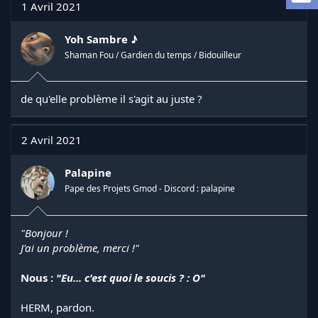
a
1 Avril 2021
d
i
Yoh Sambre ♪
s
Shaman Fou / Gardien du temps / Bidouilleur
c
u
s
s
de qu'elle problème il s'agit au juste ?
i
o
n
2 Avril 2021
Palapine
Pape des Projets Gmod - Discord : palapine
"Bonjour !
J'ai un problème, merci !"
Nous :
"Eu... c'est quoi le soucis ? : O"
HERM, pardon.