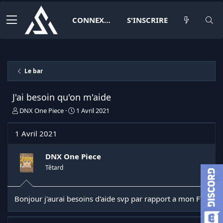
CONNEXION
S'INSCRIRE
Le bar
J'ai besoin qu'on m'aide
I
D
DNX One Piece
1 Avril 2021
n
a
i
t
1 Avril 2021
t
e
i
d
a
e
DNX One Piece
t
d
Têtard
e
é
u
b
r
u
Bonjour j'aurai besoins d'aide svp par rapport a mon FTP
d
t
e
l