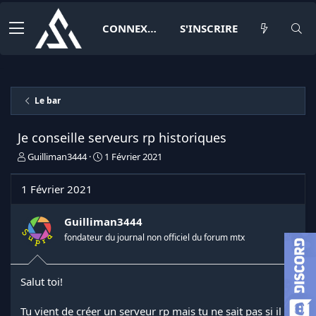
CONNEXION
S'INSCRIRE
Le bar
Je conseille serveurs rp historiques
I
D
Guilliman3444
1 Février 2021
n
a
i
t
1 Février 2021
t
e
i
d
a
e
Guilliman3444
t
d
fondateur du journal non officiel du forum mtx
e
é
u
b
r
u
Salut toi!
d
t
e
l
Tu vient de créer un serveur rp mais tu ne sait pas si il