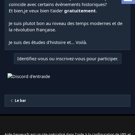
a
coincide avec certains évènements historiques?
d
Et bien,je veux bien t'aider
gratuitement
.
i
s
Je suis plutot bon au niveau des temps modernes et de
c
la révolution française.
u
s
s
Je suis des études d'histoire et... Voilà.
i
o
n
Identifiez-vous ou inscrivez-vous pour participer.
Le bar
Aide-Serveur.fr est un site spécialisé dans l'aide à la configuration de VPS et