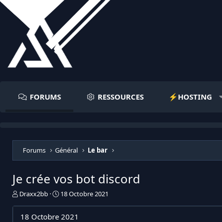
FORUMS
RESSOURCES
⚡️HOSTING
Forums
Général
Le bar
Je crée vos bot discord
I
D
Draxx2bb
18 Octobre 2021
n
a
i
t
18 Octobre 2021
t
e