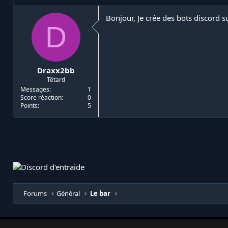
i
d
a
e
Bonjour, Je crée des bots discord s
D
t
d
e
é
u
b
r
u
d
t
Draxx2bb
e
Têtard
l
a
Messages
1
Score réaction
0
d
Points
5
i
s
c
u
s
s
i
o
n
Forums
Général
Le bar