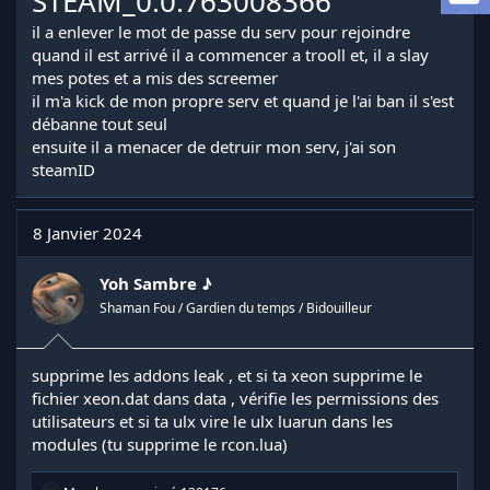
STEAM_0:0:763008366
a
d
il a enlever le mot de passe du serv pour rejoindre
i
quand il est arrivé il a commencer a trooll et, il a slay
s
mes potes et a mis des screemer
c
il m'a kick de mon propre serv et quand je l'ai ban il s'est
u
débanne tout seul
s
ensuite il a menacer de detruir mon serv, j'ai son
s
i
steamID
o
n
8 Janvier 2024
Yoh Sambre ♪
Shaman Fou / Gardien du temps / Bidouilleur
supprime les addons leak , et si ta xeon supprime le
fichier xeon.dat dans data , vérifie les permissions des
utilisateurs et si ta ulx vire le ulx luarun dans les
modules (tu supprime le rcon.lua)