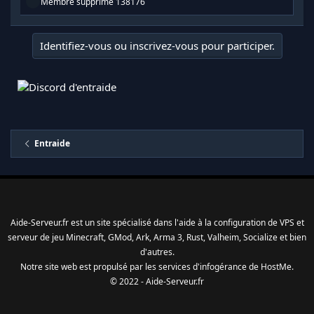
R
Membre supprimé 138176
é
a
c
Identifiez-vous ou inscrivez-vous pour participer.
t
i
o
n
s
:
Entraide
Aide-Serveur.fr est un site spécialisé dans l'aide à la configuration de VPS et
serveur de jeu Minecraft, GMod, Ark, Arma 3, Rust, Valheim, Socialize et bien
d'autres.
Notre site web est propulsé par les services d'
infogérance
de
HostMe
.
© 2022 - Aide-Serveur.fr