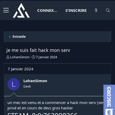
CONNEXION
S'INSCRIRE
Entraide
je me suis fait hack mon serv
I
D
LohanSimon
7 Janvier 2024
n
a
i
t
7 Janvier 2024
t
e
i
d
a
e
LohanSimon
L
t
d
Geek
e
é
u
b
r
u
un mec est venu et a commencer a hack mon serv (serv
d
t
privé et en cours de dev) gros hacker
e
l