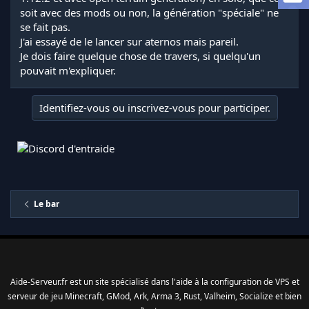
l
soit avec des mods ou non, la génération "spéciale" ne
a
se fait pas.
d
J'ai essayé de le lancer sur aternos mais pareil.
i
Je dois faire quelque chose de travers, si quelqu'un
s
pouvait m'expliquer.
c
u
s
Identifiez-vous ou inscrivez-vous pour participer.
s
i
o
n
Le bar
Aide-Serveur.fr est un site spécialisé dans l'aide à la configuration de VPS et
serveur de jeu Minecraft, GMod, Ark, Arma 3, Rust, Valheim, Socialize et bien