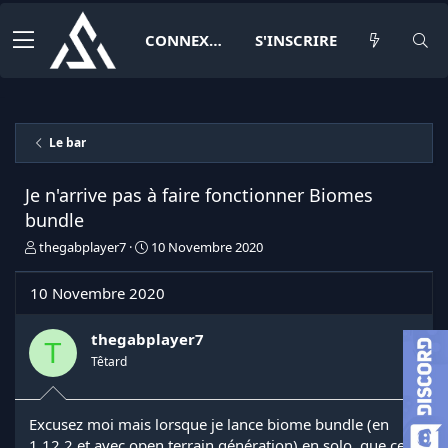
CONNEXION
S'INSCRIRE
Le bar
Je n'arrive pas à faire fonctionner Biomes
bundle
I
D
thegabplayer7
10 Novembre 2020
n
a
i
t
10 Novembre 2020
t
e
i
d
a
e
thegabplayer7
T
t
d
Têtard
e
é
u
b
r
u
Excusez moi mais lorsque je lance biome bundle (en
d
t
1.12.2 et avec open terrain génération) en solo, que ce
e