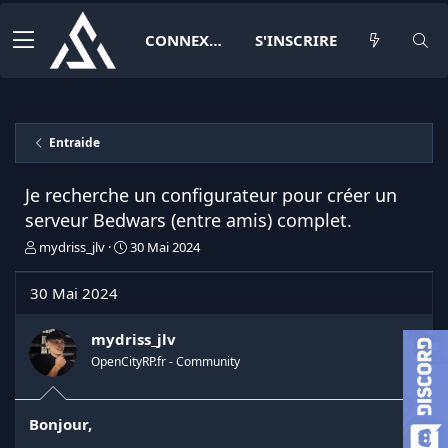
CONNEXION
S'INSCRIRE
Entraide
Je recherche un configurateur pour créer un
serveur Bedwars (entre amis) complet.
I
D
mydriss_jlv
30 Mai 2024
n
a
i
t
30 Mai 2024
t
e
i
d
a
e
mydriss_jlv
t
d
OpenCityRP.fr - Community
e
é
u
b
r
u
Bonjour,
d
t
e