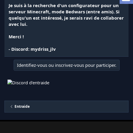
l
Je suis à la recherche d'un configurateur pour un
a
serveur Minecraft, mode Bedwars (entre amis). Si
d
quelqu'un est intéressé, je serais ravi de collaborer
i
avec lui.
s
c
Merci !
u
s
s
- Discord: mydriss_jlv
i
o
n
Identifiez-vous ou inscrivez-vous pour participer.
Entraide