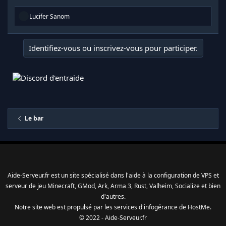
R
Lucifer Sanom
é
a
c
Identifiez-vous ou inscrivez-vous pour participer.
t
i
o
n
s
:
Le bar
Aide-Serveur.fr est un site spécialisé dans l'aide à la configuration de VPS et
serveur de jeu Minecraft, GMod, Ark, Arma 3, Rust, Valheim, Socialize et bien
d'autres.
Notre site web est propulsé par les services d'
infogérance
de
HostMe
.
© 2022 - Aide-Serveur.fr