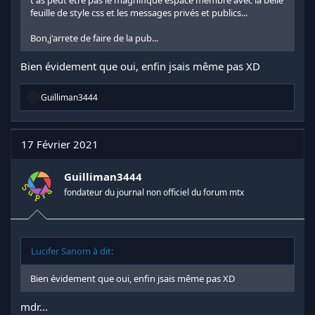
t as peut etre pas le magnifique espace membre avec la belle
feuille de style css et les messages privés et publics...
Bon,j'arrete de faire de la pub...
Bien évidement que oui, enfin jsais même pas XD
R
Guilliman3444
é
a
c
t
17 Février 2021
i
o
n
Guilliman3444
s
fondateur du journal non officiel du forum mtx
:
Lucifer Sanom à dit:
Bien évidement que oui, enfin jsais même pas XD
mdr...