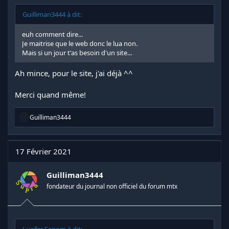
Guilliman3444 à dit:
euh comment dire...
Je maitrise que le web donc le lua non.
Mais si un jour t'as besoin d'un site...
Ah mince, pour le site, j'ai déjà ^^
Merci quand même!
R
Guilliman3444
é
a
c
t
17 Février 2021
i
o
n
Guilliman3444
s
fondateur du journal non officiel du forum mtx
: