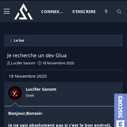
CONNEXION
S'INSCRIRE
Le bar
Je recherche un dev Glua
I
D
Lucifer Sanom
18 Novembre 2020
n
a
i
t
18 Novembre 2020
t
e
i
d
a
e
Lucifer Sanom
t
d
Geek
e
é
u
b
r
u
Bonjour,Bonsoir.
d
t
e
l
je ne sais absolument pas si c'est le bon endroit,