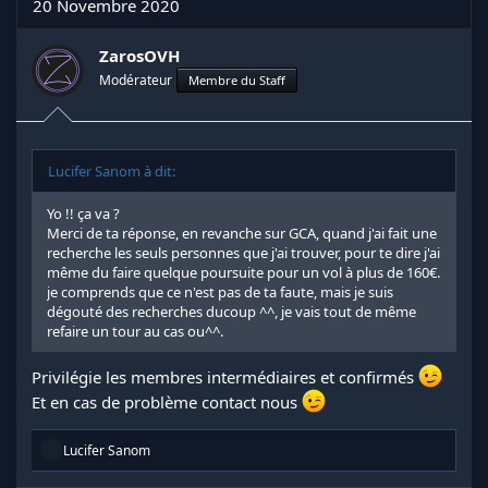
20 Novembre 2020
ZarosOVH
Modérateur
Membre du Staff
Lucifer Sanom à dit:
Yo !! ça va ?
Merci de ta réponse, en revanche sur GCA, quand j'ai fait une
recherche les seuls personnes que j'ai trouver, pour te dire j'ai
même du faire quelque poursuite pour un vol à plus de 160€.
je comprends que ce n'est pas de ta faute, mais je suis
dégouté des recherches ducoup ^^, je vais tout de même
refaire un tour au cas ou^^.
Privilégie les membres intermédiaires et confirmés
Et en cas de problème contact nous
R
Lucifer Sanom
é
a