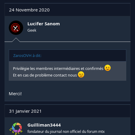
c
t
24 Novembre 2020
i
o
n
Lucifer Sanom
s
Geek
:
ZarosOVH à dit:
Privilégie les membres intermédiaires et confirmés
Et en cas de problème contact nous
Merci!
31 Janvier 2021
Guilliman3444
fondateur du journal non officiel du forum mtx