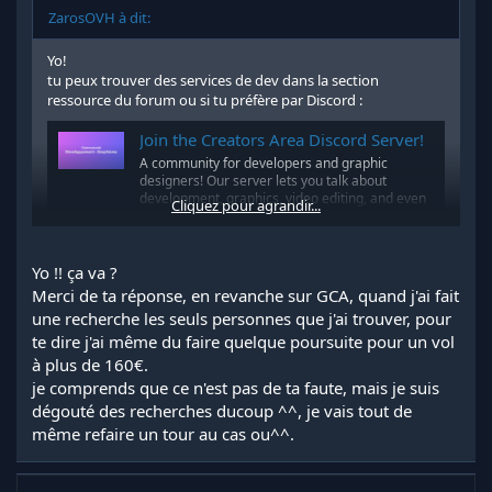
ZarosOVH à dit:
Yo!
tu peux trouver des services de dev dans la section
ressource du forum ou si tu préfère par Discord :
Join the Creators Area Discord Server!
A community for developers and graphic
designers! Our server lets you talk about
development, graphics, video editing, and even
Cliquez pour agrandir...
video games! Our community is mostly French,
but you're welcome! | 187956 members
discord.gg
Yo !! ça va ?
Merci de ta réponse, en revanche sur GCA, quand j'ai fait
une recherche les seuls personnes que j'ai trouver, pour
te dire j'ai même du faire quelque poursuite pour un vol
à plus de 160€.
je comprends que ce n'est pas de ta faute, mais je suis
dégouté des recherches ducoup ^^, je vais tout de
même refaire un tour au cas ou^^.