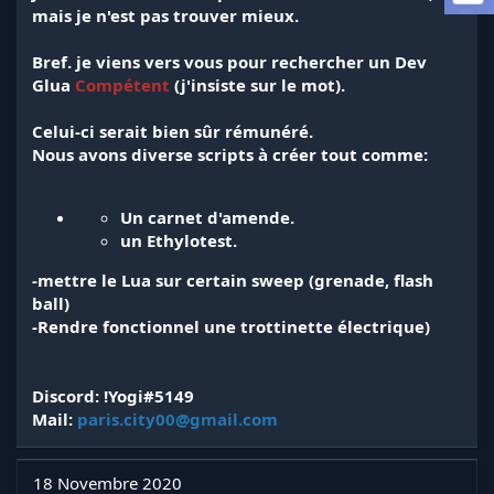
a
mais je n'est pas trouver mieux.
d
i
Bref. je viens vers vous pour rechercher un Dev
s
Glua
Compétent
(j'insiste sur le mot).
c
u
s
Celui-ci serait bien sûr rémunéré.
s
Nous avons diverse scripts à créer tout comme:
i
o
n
Un carnet d'amende.
un Ethylotest.
-mettre le Lua sur certain sweep (grenade, flash
ball)
-Rendre fonctionnel une trottinette électrique)
Discord: !Yogi#5149
Mail:
paris.city00@gmail.com
18 Novembre 2020