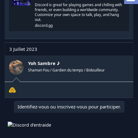
l
Discord is great for playing games and chilling with
a
friends, or even building a worldwide community.
Customize your own space to talk, play, and hang
d
out.
i
discord.gg
s
c
u
s
s
3 Juillet 2023
i
o
Yoh Sambre ♪
n
Shaman Fou / Gardien du temps / Bidouilleur
Identifiez-vous ou inscrivez-vous pour participer.