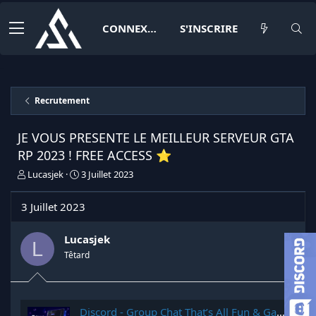
CONNEXION
S'INSCRIRE
Recrutement
JE VOUS PRESENTE LE MEILLEUR SERVEUR GTA
RP 2023 ! FREE ACCESS ⭐️
I
D
Lucasjek
3 Juillet 2023
n
a
i
t
3 Juillet 2023
t
e
i
d
a
e
Lucasjek
L
t
d
Têtard
e
é
u
b
r
u
d
t
Discord - Group Chat That’s All Fun & Games
e