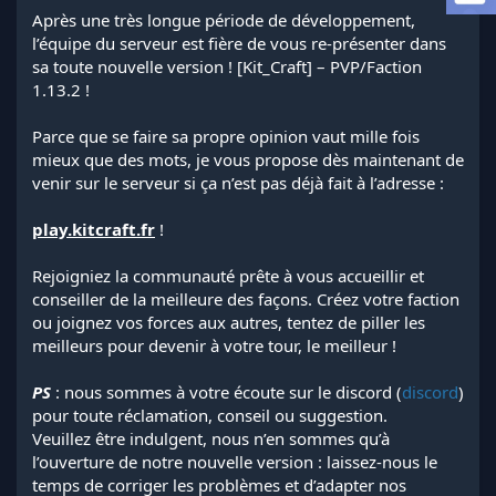
l
Après une très longue période de développement,
a
l’équipe du serveur est fière de vous re-présenter dans
d
sa toute nouvelle version ! [Kit_Craft] – PVP/Faction
i
1.13.2 !
s
c
Parce que se faire sa propre opinion vaut mille fois
u
s
mieux que des mots, je vous propose dès maintenant de
s
venir sur le serveur si ça n’est pas déjà fait à l’adresse :
i
o
play.kitcraft.fr
!
n
Rejoigniez la communauté prête à vous accueillir et
conseiller de la meilleure des façons. Créez votre faction
ou joignez vos forces aux autres, tentez de piller les
meilleurs pour devenir à votre tour, le meilleur !
PS
: nous sommes à votre écoute sur le discord (
discord
)
pour toute réclamation, conseil ou suggestion.
Veuillez être indulgent, nous n’en sommes qu’à
l’ouverture de notre nouvelle version : laissez-nous le
temps de corriger les problèmes et d’adapter nos