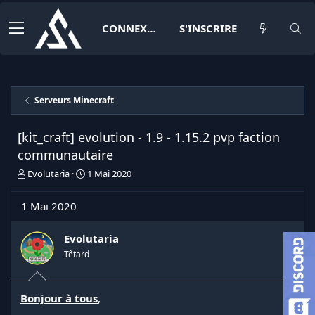
CONNEXION
S'INSCRIRE
Serveurs Minecraft
[kit_craft] evolution - 1.9 - 1.15.2 pvp faction
communautaire
I
D
Evolutaria
1 Mai 2020
n
a
i
t
1 Mai 2020
t
e
i
d
a
e
Evolutaria
t
d
Têtard
e
é
u
b
r
u
Bonjour à tous
,
d
t
e