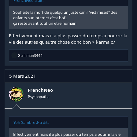
FrenchNeo à dit:
Souhaité la mort de quelqu'un juste car il "victimisait" des
enfants sur internet c'est bof..
ça reste avant tout un être humain
Effectivement mais il a plus passer du temps a pourrir la
vie des autres qu'autre chose donc bon > karma o/
R
Guilliman3444
é
a
c
t
5 Mars 2021
i
o
n
FrenchNeo
s
Psychopathe
:
Yoh Sambre ♪ à dit:
Effectivement mais il a plus passer du temps a pourrir la vie