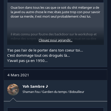
Ouai bon dans tous les cas que ce soit du shit mélanger a de
la javel ou autre chose le mec étais juste trop con pour savoir
doser sa merde, il est mort seul probablement chez lui.
il étais connu pour foutre des backdoor sur le workshop et
même des scripts infecté sur mtxserv donc ouai on va dire
Cliquez pour agrandir...
que c'étais un h4x0r.
T'as pas l'air de le porter dans ton coeur toi...
C'est dommage tout ces drogués là...
Y'avait pas ça en 1950...
4 Mars 2021
Yoh Sambre ♪
Shaman Fou / Gardien du temps / Bidouilleur