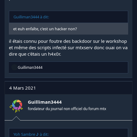
Guilliman3444 à dit:
et euh enfaîte, c'est un hacker non?
il étais connu pour foutre des backdoor sur le workshop
et même des scripts infecté sur mtxserv donc ouai on va
dire que c'étais un h4x0r.
R
Guilliman3444
é
a
c
t
4 Mars 2021
i
o
n
Guilliman3444
s
fondateur du journal non officiel du forum mtx
:
Yoh Sambre ♪ à dit: