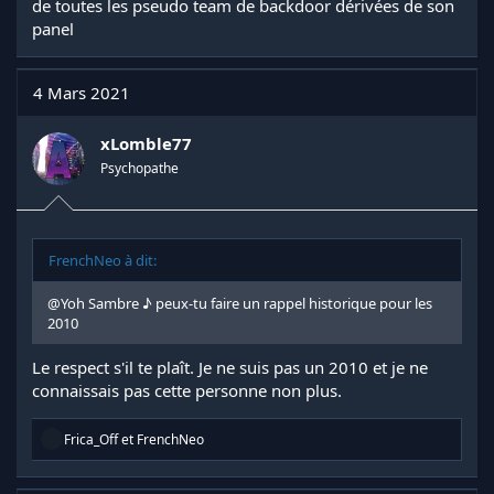
de toutes les pseudo team de backdoor dérivées de son
, par la suite on a eux une quantité relativement supérieur de
panel
panel mais ceci est assez récent (environs 2ans).
4 Mars 2021
xLomble77
Psychopathe
FrenchNeo à dit:
@Yoh Sambre ♪
peux-tu faire un rappel historique pour les
2010
Le respect s'il te plaît. Je ne suis pas un 2010 et je ne
connaissais pas cette personne non plus.
R
Frica_Off
et
FrenchNeo
é
a
c