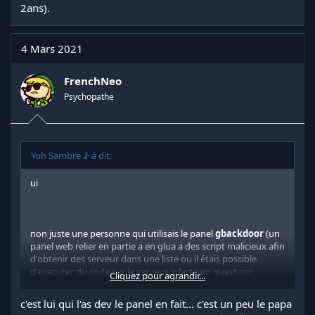
2ans).
4 Mars 2021
FrenchNeo
Psychopathe
Yoh Sambre ♪ à dit:
ui
non juste une personne qui utilisais le panel
gbackdoor
(un
panel web relier en partie a en glua a des script malicieux afin
d'obtenir des serveur dans une liste ou il étais possible
d'executer du code sur le serveur infecté en question).
Cliquez pour agrandir...
En gros Marbella c'étais un random fr qui étais un des
c'est lui qui l'as dev le panel en fait... c'est un peu le papa
premier a utiliser dans le paysage de gmod un panel de hack