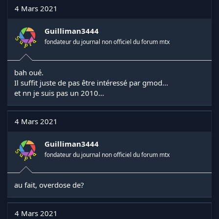
t
4 Mars 2021
i
o
n
Guilliman3444
s
fondateur du journal non officiel du forum mtx
:
bah oué.
Il suffit juste de pas être intéressé par gmod...
et nn je suis pas un 2010...
4 Mars 2021
Guilliman3444
fondateur du journal non officiel du forum mtx
au fait, overdose de?
4 Mars 2021