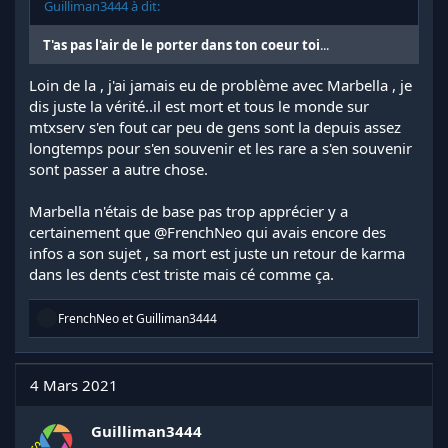
Guilliman3444 à dit:
T'as pas l'air de le porter dans ton coeur toi
...
Loin de la , j'ai jamais eu de problème avec Marbella , je
dis juste la vérité..il est mort et tous le monde sur
mtxserv s'en fout car peu de gens sont la depuis assez
longtemps pour s'en souvenir et les rare a s'en souvenir
sont passer a autre chose.
Marbella n'étais de base pas trop apprécier y a
certainement que
@FrenchNeo
qui avais encore des
infos a son sujet , sa mort est juste un retour de karma
dans les dents c'est triste mais cé comme ça.
R
FrenchNeo
et
Guilliman3444
é
a
c
t
4 Mars 2021
i
o
n
Guilliman3444
s