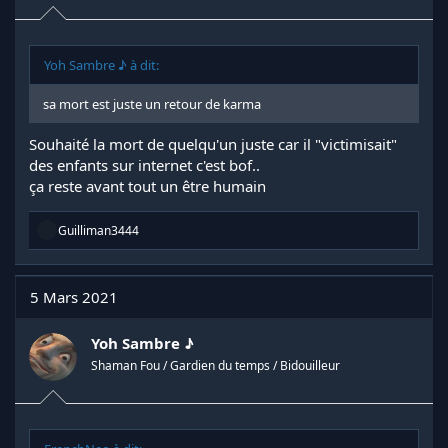
Yoh Sambre ♪ à dit:
sa mort est juste un retour de karma
Souhaité la mort de quelqu'un juste car il "victimisait"
des enfants sur internet c'est bof..
ça reste avant tout un être humain
R
Guilliman3444
é
a
c
t
5 Mars 2021
i
o
n
Yoh Sambre ♪
s
Shaman Fou / Gardien du temps / Bidouilleur
: