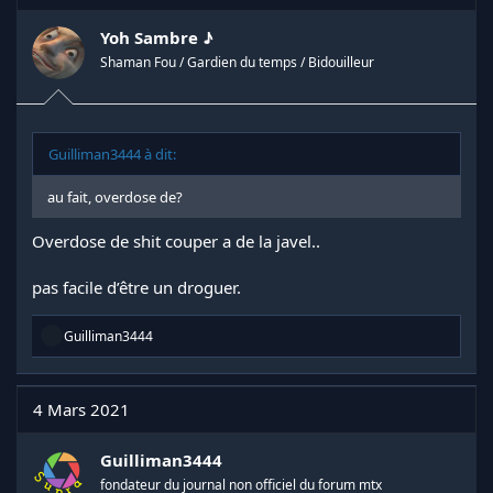
Yoh Sambre ♪
Shaman Fou / Gardien du temps / Bidouilleur
Guilliman3444 à dit:
au fait, overdose de?
Overdose de shit couper a de la javel..
pas facile d’être un droguer.
R
Guilliman3444
é
a
c
t
4 Mars 2021
i
o
n
Guilliman3444
s
fondateur du journal non officiel du forum mtx
: