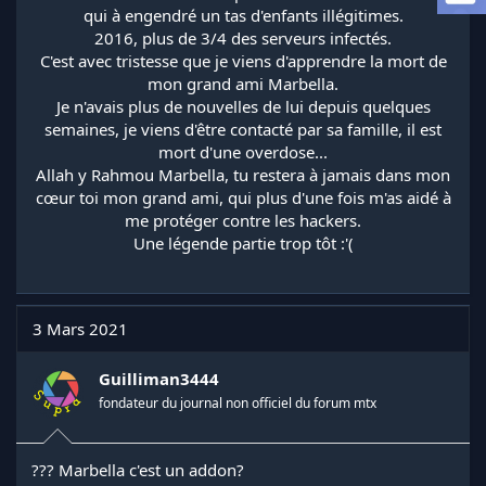
a
qui à engendré un tas d'enfants illégitimes.
d
2016, plus de 3/4 des serveurs infectés.
i
C'est avec tristesse que je viens d'apprendre la mort de
s
mon grand ami Marbella.
c
Je n'avais plus de nouvelles de lui depuis quelques
u
s
semaines, je viens d'être contacté par sa famille, il est
s
mort d'une overdose...
i
Allah y Rahmou Marbella, tu restera à jamais dans mon
o
cœur toi mon grand ami, qui plus d'une fois m'as aidé à
n
me protéger contre les hackers.
Une légende partie trop tôt :'(
3 Mars 2021
Guilliman3444
fondateur du journal non officiel du forum mtx
??? Marbella c'est un addon?