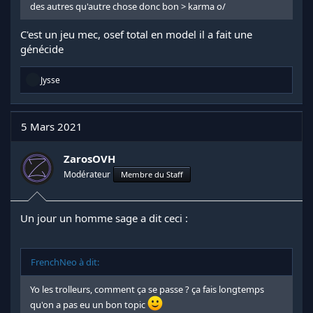
des autres qu'autre chose donc bon > karma o/
C'est un jeu mec, osef total en model il a fait une
génécide
R
Jysse
é
a
c
t
5 Mars 2021
i
o
n
ZarosOVH
s
Modérateur
Membre du Staff
:
Un jour un homme sage a dit ceci :
FrenchNeo à dit:
Yo les trolleurs, comment ça se passe ? ça fais longtemps
qu'on a pas eu un bon topic