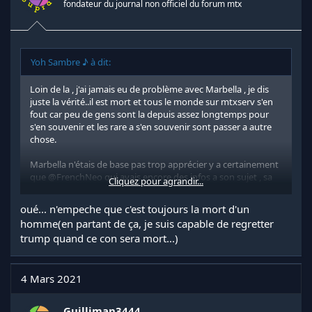
fondateur du journal non officiel du forum mtx
:
Yoh Sambre ♪ à dit:
Loin de la , j'ai jamais eu de problème avec Marbella , je dis
juste la vérité..il est mort et tous le monde sur mtxserv s'en
fout car peu de gens sont la depuis assez longtemps pour
s'en souvenir et les rare a s'en souvenir sont passer a autre
chose.
Marbella n'étais de base pas trop apprécier y a certainement
que
@FrenchNeo
qui avais encore des infos a son sujet , sa
Cliquez pour agrandir...
mort est juste un retour de karma dans les dents c'est triste
mais cé comme ça.
oué... n'empeche que c'est toujours la mort d'un
homme(en partant de ça, je suis capable de regretter
trump quand ce con sera mort...)
4 Mars 2021
Guilliman3444