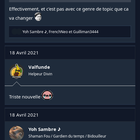
Effectivement, et c'est pas avec ce genre de topic que ca
va changer
R
Yoh Sambre ♪
,
FrenchNeo
et
Guilliman3444
é
a
c
t
18 Avril 2021
i
o
n
Valfunde
s
Helpeur Divin
:
Triste nouvelle
18 Avril 2021
Yoh Sambre ♪
Shaman Fou / Gardien du temps / Bidouilleur