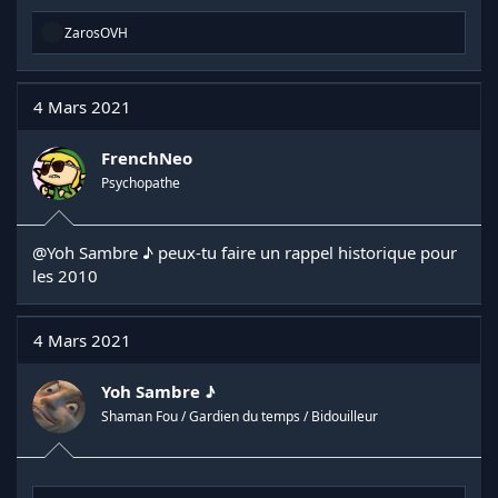
R
ZarosOVH
é
a
c
t
4 Mars 2021
i
o
n
FrenchNeo
s
Psychopathe
:
@Yoh Sambre ♪
peux-tu faire un rappel historique pour
les 2010
4 Mars 2021
Yoh Sambre ♪
Shaman Fou / Gardien du temps / Bidouilleur