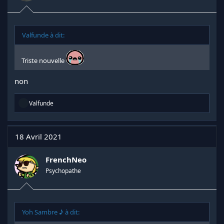
Valfunde à dit:
Triste nouvelle
non
R
Valfunde
é
a
c
t
18 Avril 2021
i
o
n
FrenchNeo
s
Psychopathe
:
Yoh Sambre ♪ à dit: