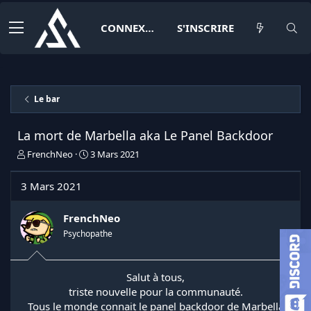
CONNEXION
S'INSCRIRE
Le bar
La mort de Marbella aka Le Panel Backdoor
I
D
FrenchNeo
3 Mars 2021
n
a
i
t
3 Mars 2021
t
e
i
d
a
e
FrenchNeo
t
d
Psychopathe
e
é
u
b
r
u
Salut à tous,
d
t
triste nouvelle pour la communauté.
e
l
Tous le monde connait le panel backdoor de Marbella