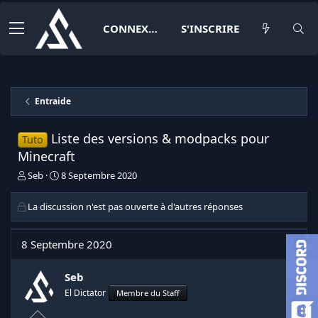
CONNEXION
S'INSCRIRE
Entraide
Liste des versions & modpacks pour
Tuto
Minecraft
I
D
Seb
8 Septembre 2020
n
a
i
t
La discussion n'est pas ouverte à d'autres réponses
t
e
i
d
a
e
8 Septembre 2020
t
d
e
é
Seb
u
b
r
u
El Dictator
Membre du Staff
d
t
e