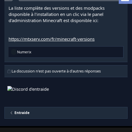
l
La liste complète des versions et des modpacks
a
disponible à l'installation en un clic via le panel
d
d'administration Minecraft est disponible ici:
i
s
c
u
https://mtxserv.com/fr/minecraft-versions
s
s
R
i
Numerix
é
o
a
n
c
t
La discussion n'est pas ouverte à d'autres réponses
i
o
n
s
:
Entraide